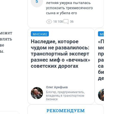
5
летняя ужурка пыталась
успокоить трехмесячного
сына и убила его
18 108
36
 может
МНЕНИЕ
МНЕНИ
являть
Наследие, которое
«Поку
ве
чудом не развалилось:
мешке
ы.
транспортный эксперт
предп
разнес миф о «вечных»
расска
советских дорогах
самом
бизне
дешев
Олег Арефьев
Блогер, предприниматель,
владелец в транспортном
бизнесе
РЕКОМЕНДУЕМ