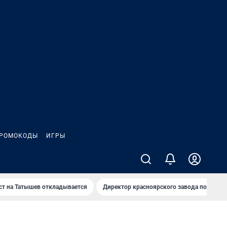
РОМОКОДЫ
ИГРЫ
т на Татышев откладывается
Директор красноярского завода под сан