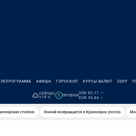
ЕЛЕПРОГРАММА
АФИША
ГОРОСКОП
КУРСЫ ВАЛЮТ
ZODY
П
USD 82,17
СЕЙЧАС
1
ПРОБКИ
+19°C
EUR 94,84
асноярских столбов
Хоккей возвращается в Красноярск (почти)
Мос