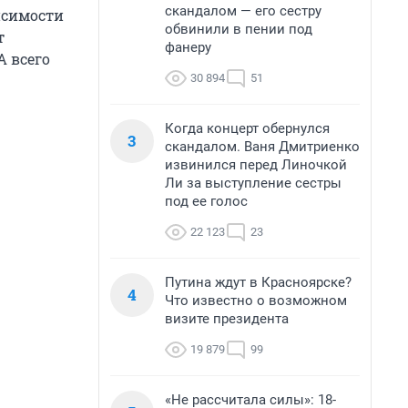
скандалом — его сестру
исимости
обвинили в пении под
т
фанеру
А всего
30 894
51
Когда концерт обернулся
3
скандалом. Ваня Дмитриенко
извинился перед Линочкой
Ли за выступление сестры
под ее голос
22 123
23
Путина ждут в Красноярске?
4
Что известно о возможном
визите президента
19 879
99
«Не рассчитала силы»: 18-