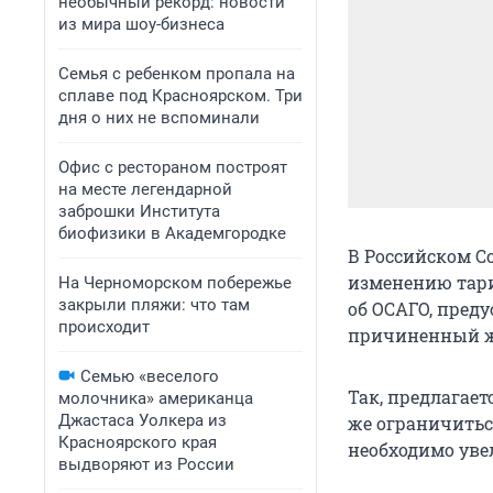
необычный рекорд: новости
из мира шоу-бизнеса
Семья с ребенком пропала на
сплаве под Красноярском. Три
дня о них не вспоминали
Офис с рестораном построят
на месте легендарной
заброшки Института
биофизики в Академгородке
В Российском С
изменению тари
На Черноморском побережье
закрыли пляжи: что там
об ОСАГО, пред
происходит
причиненный ж
Семью «веселого
Так, предлагает
молочника» американца
Джастаса Уолкера из
же ограничитьс
Красноярского края
необходимо увел
выдворяют из России