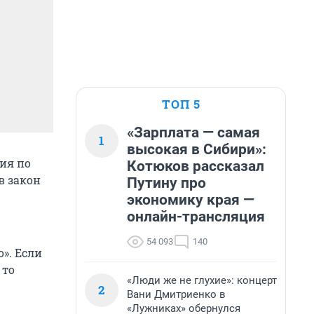
ТОП 5
«Зарплата — самая
1
высокая в Сибири»:
ия по
Котюков рассказал
в закон
Путину про
экономику края —
онлайн-трансляция
54 093
140
о». Если
 то
«Люди же не глухие»: концерт
2
Вани Дмитриенко в
«Лужниках» обернулся