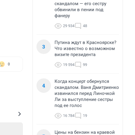
скандалом — его сестру
обвинили в пении под
фанеру
29 934
48
Путина ждут в Красноярске?
3
Что известно о возможном
визите президента
0
19 594
99
Когда концерт обернулся
4
скандалом. Ваня Дмитриенко
извинился перед Линочкой
Ли за выступление сестры
под ее голос
16 784
19
Цены на бензин на краевой