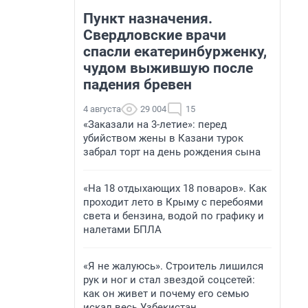
Пункт назначения.
Свердловские врачи
спасли екатеринбурженку,
чудом выжившую после
падения бревен
4 августа
29 004
15
«Заказали на 3-летие»: перед
убийством жены в Казани турок
забрал торт на день рождения сына
«На 18 отдыхающих 18 поваров». Как
проходит лето в Крыму с перебоями
света и бензина, водой по графику и
налетами БПЛА
«Я не жалуюсь». Строитель лишился
рук и ног и стал звездой соцсетей:
как он живет и почему его семью
искал весь Узбекистан