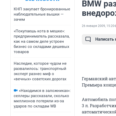
BMW раз
КНП закупает бронированные
внедоро
наблюдательные вышки —
зачем
26 января 2009, 15:20
«Покупаешь кота в мешке»:
предприниматель рассказала,
Написать
как на самом деле устроен
бизнес со складами дешевых
товаров
Наследие, которое чудом не
развалилось: транспортный
эксперт разнес миф о
Германский ав
«вечных» советских дорогах
Премьера конце
«Находимся в заложниках»:
селлеры рассказали, сколько
Автомобиль пол
миллионов потеряли из-за
3 л. Разработч
ударов по складам WB
автоматической