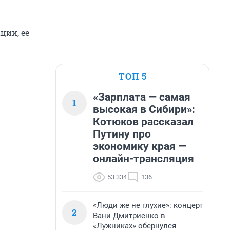
ции, ее
ТОП 5
«Зарплата — самая
1
высокая в Сибири»:
Котюков рассказал
Путину про
экономику края —
онлайн-трансляция
53 334
136
«Люди же не глухие»: концерт
2
Вани Дмитриенко в
«Лужниках» обернулся