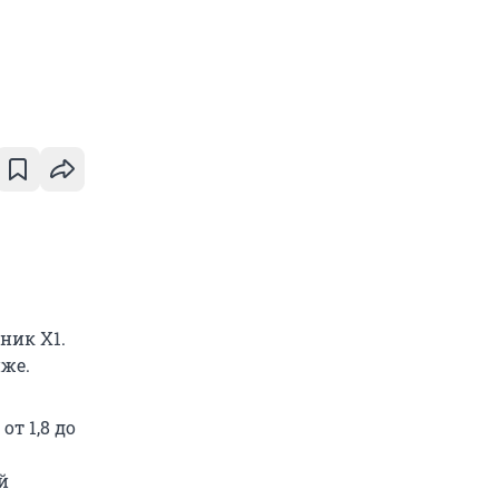
ник Х1.
иже.
т 1,8 до
й