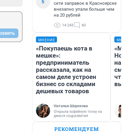
5
сети заправок в Красноярске
внезапно упали больше чем
на 20 рублей
14 243
60
равить
МНЕНИЕ
МНЕНИ
«Покупаешь кота в
«Мы в
мешке»:
Нолан
предприниматель
настр
рассказала, как на
смотр
самом деле устроен
чтобы
бизнес со складами
выгля
дешевых товаров
Наталья Шорохова
Открыла кофейную точку на
деньги соцразвития
РЕКОМЕНДУЕМ