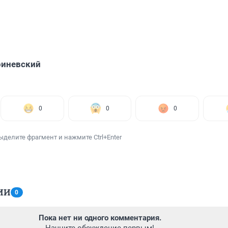
риневский
0
0
0
ыделите фрагмент и нажмите Ctrl+Enter
ИИ
0
Пока нет ни одного комментария.