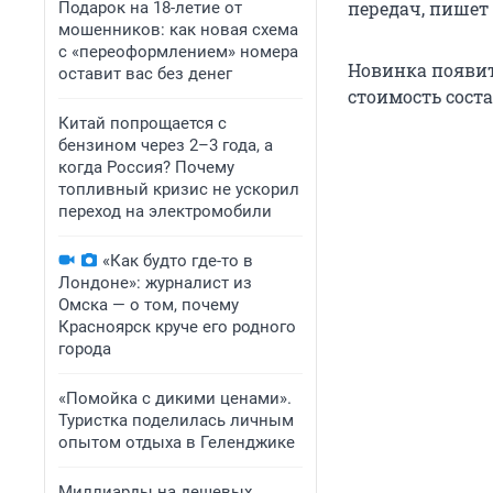
передач, пишет 
Подарок на 18-летие от
мошенников: как новая схема
с «переоформлением» номера
Новинка появит
оставит вас без денег
стоимость сост
Китай попрощается с
бензином через 2–3 года, а
когда Россия? Почему
топливный кризис не ускорил
переход на электромобили
«Как будто где-то в
Лондоне»: журналист из
Омска — о том, почему
Красноярск круче его родного
города
«Помойка с дикими ценами».
Туристка поделилась личным
опытом отдыха в Геленджике
Миллиарды на дешевых