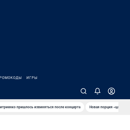
РОМОКОДЫ
ИГРЫ
итриенко пришлось извиняться после концертa
Новaя порция «цaрей» 