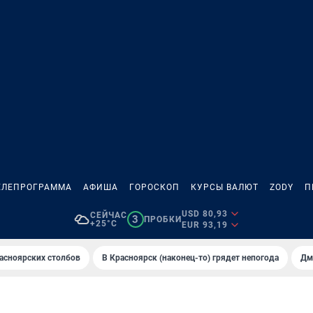
ЕЛЕПРОГРАММА
АФИША
ГОРОСКОП
КУРСЫ ВАЛЮТ
ZODY
П
USD 80,93
СЕЙЧАС
3
ПРОБКИ
+25°C
EUR 93,19
асноярских столбов
В Крaсноярск (нaконец-то) грядет непогодa
Дм