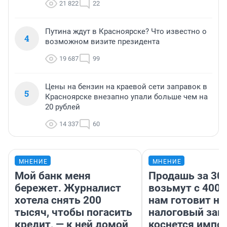
21 822
22
Путина ждут в Красноярске? Что известно о
4
возможном визите президента
19 687
99
Цены на бензин на краевой сети заправок в
5
Красноярске внезапно упали больше чем на
20 рублей
14 337
60
МНЕНИЕ
МНЕНИЕ
Мой банк меня
Продашь за 300
бережет. Журналист
возьмут с 4000
хотела снять 200
нам готовит н
тысяч, чтобы погасить
налоговый зако
кредит, — к ней домой
коснется импор