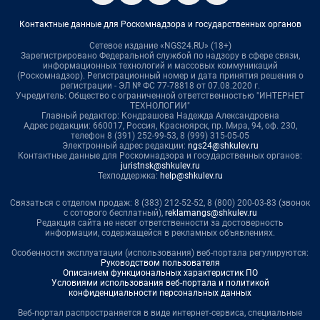
Контактные данные для Роскомнадзора и государственных органов
Сетевое издание «NGS24.RU» (18+)
Зарегистрировано Федеральной службой по надзору в сфере связи,
информационных технологий и массовых коммуникаций
(Роскомнадзор). Регистрационный номер и дата принятия решения о
регистрации - ЭЛ № ФС 77-78818 от 07.08.2020 г.
Учредитель: Общество с ограниченной ответственностью "ИНТЕРНЕТ
ТЕХНОЛОГИИ"
Главный редактор: Кондрашова Надежда Александровна
Адрес редакции: 660017, Россия, Красноярск, пр. Мира, 94, оф. 230,
телефон 8 (391) 252-99-53, 8 (999) 315-05-05
Электронный адрес редакции:
ngs24@shkulev.ru
Контактные данные для Роскомнадзора и государственных органов:
juristnsk@shkulev.ru
Техподдержка:
help@shkulev.ru
Связаться с отделом продаж: 8 (383) 212-52-52, 8 (800) 200-03-83 (звонок
с сотового бесплатный),
reklamangs@shkulev.ru
Редакция сайта не несет ответственности за достоверность
информации, содержащейся в рекламных объявлениях.
Особенности эксплуатации (использования) веб-портала регулируются:
Руководством пользователя
Описанием функциональных характеристик ПО
Условиями использования веб-портала и политикой
конфиденциальности персональных данных
Веб-портал распространяется в виде интернет-сервиса, специальные