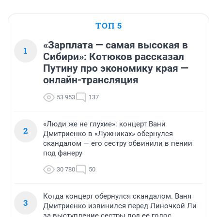
ТОП 5
«Зарплата — самая высокая в
1
Сибири»: Котюков рассказал
Путину про экономику края —
онлайн-трансляция
53 953
137
«Люди же не глухие»: концерт Вани
2
Дмитриенко в «Лужниках» обернулся
скандалом — его сестру обвинили в пении
под фанеру
30 780
50
Когда концерт обернулся скандалом. Ваня
3
Дмитриенко извинился перед Линочкой Ли
за выступление сестры под ее голос