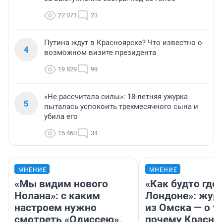
22 071
23
Путина ждут в Красноярске? Что известно о
4
возможном визите президента
19 829
99
«Не рассчитала силы»: 18-летняя ужурка
5
пыталась успокоить трехмесячного сына и
убила его
15 460
34
МНЕНИЕ
МНЕНИЕ
«Мы видим нового
«Как будто где-
Нолана»: с каким
Лондоне»: жур
настроем нужно
из Омска — о т
смотреть «Одиссею»,
почему Красно