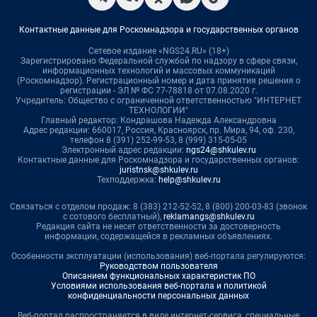
Контактные данные для Роскомнадзора и государственных органов
Сетевое издание «NGS24.RU» (18+)
Зарегистрировано Федеральной службой по надзору в сфере связи,
информационных технологий и массовых коммуникаций
(Роскомнадзор). Регистрационный номер и дата принятия решения о
регистрации - ЭЛ № ФС 77-78818 от 07.08.2020 г.
Учредитель: Общество с ограниченной ответственностью "ИНТЕРНЕТ
ТЕХНОЛОГИИ"
Главный редактор: Кондрашова Надежда Александровна
Адрес редакции: 660017, Россия, Красноярск, пр. Мира, 94, оф. 230,
телефон 8 (391) 252-99-53, 8 (999) 315-05-05
Электронный адрес редакции:
ngs24@shkulev.ru
Контактные данные для Роскомнадзора и государственных органов:
juristnsk@shkulev.ru
Техподдержка:
help@shkulev.ru
Связаться с отделом продаж: 8 (383) 212-52-52, 8 (800) 200-03-83 (звонок
с сотового бесплатный),
reklamangs@shkulev.ru
Редакция сайта не несет ответственности за достоверность
информации, содержащейся в рекламных объявлениях.
Особенности эксплуатации (использования) веб-портала регулируются:
Руководством пользователя
Описанием функциональных характеристик ПО
Условиями использования веб-портала и политикой
конфиденциальности персональных данных
Веб-портал распространяется в виде интернет-сервиса, специальные