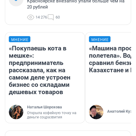
Красноярске внезапно упали больше чем на
20 рублей
14 276
60
МНЕНИЕ
МНЕНИЕ
«Покупаешь кота в
«Машина прост
мешке»:
полетела». Вод
предприниматель
сравнил бензин
рассказала, как на
Казахстане и Р
самом деле устроен
бизнес со складами
дешевых товаров
Наталья Шорохова
Анатолий Кузн
Открыла кофейную точку на
деньги соцразвития