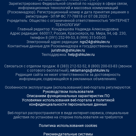
Зарегистрировано Федеральной службой по надзору в сфере связи,
информационных технологий и массовых коммуникаций
(Роскомнадзор). Регистрационный номер и дата принятия решения о
регистрации - ЭЛ № ФС 77-78818 от 07.08.2020 г.
Учредитель: Общество с ограниченной ответственностью "ИНТЕРНЕТ
ТЕХНОЛОГИИ"
Главный редактор: Кондрашова Надежда Александровна
Адрес редакции: 660017, Россия, Красноярск, пр. Мира, 94, оф. 230,
телефон 8 (391) 252-99-53, 8 (999) 315-05-05
Электронный адрес редакции:
ngs24@shkulev.ru
Контактные данные для Роскомнадзора и государственных органов:
juristnsk@shkulev.ru
Техподдержка:
help@shkulev.ru
Связаться с отделом продаж: 8 (383) 212-52-52, 8 (800) 200-03-83 (звонок
с сотового бесплатный),
reklamangs@shkulev.ru
Редакция сайта не несет ответственности за достоверность
информации, содержащейся в рекламных объявлениях.
Особенности эксплуатации (использования) веб-портала регулируются:
Руководством пользователя
Описанием функциональных характеристик ПО
Условиями использования веб-портала и политикой
конфиденциальности персональных данных
Веб-портал распространяется в виде интернет-сервиса, специальные
действия по установке на стороне пользователя не требуются
Политика использования cookies
Рекомендательные системы