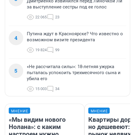
Дмитриенко извинился перед Линочкой Ли
за выступление сестры под ее голос
22 065
23
Путина ждут в Красноярске? Что известно о
4
возможном визите президента
19 824
99
«Не рассчитала силы»: 18-летняя ужурка
5
пыталась успокоить трехмесячного сына и
убила его
15 003
34
МНЕНИЕ
МНЕНИЕ
«Мы видим нового
Квартиры дор
Нолана»: с каким
но дешевеют: 
настроем нужно
рынок недвиж