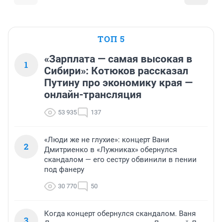
ТОП 5
«Зарплата — самая высокая в
1
Сибири»: Котюков рассказал
Путину про экономику края —
онлайн-трансляция
53 935
137
«Люди же не глухие»: концерт Вани
2
Дмитриенко в «Лужниках» обернулся
скандалом — его сестру обвинили в пении
под фанеру
30 770
50
Когда концерт обернулся скандалом. Ваня
3