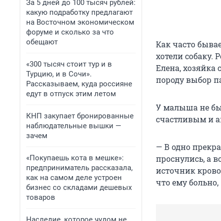
За 5 дней до 100 тысяч рублей:
какую подработку предлагают
на Восточном экономическом
форуме и сколько за что
обещают
Как часто бывае
хотели собаку.
«300 тысяч стоит тур и в
Елена, хозяйка 
Турцию, и в Сочи».
породу выбор п
Рассказываем, куда россияне
едут в отпуск этим летом
У малыша не бы
КНП закупает бронированные
счастливым и 
наблюдательные вышки —
зачем
— В одно прекра
«Покупаешь кота в мешке»:
проснулись, а в
предприниматель рассказала,
источник кровот
как на самом деле устроен
что ему больно,
бизнес со складами дешевых
товаров
Наследие, которое чудом не