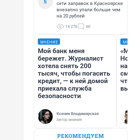
5
сети заправок в Красноярске
внезапно упали больше чем
на 20 рублей
14 276
60
МНЕНИЕ
МНЕНИ
Мой банк меня
«Мы в
бережет. Журналист
Нолан
хотела снять 200
настр
тысяч, чтобы погасить
смотр
кредит, — к ней домой
чтобы
приехала служба
выгля
безопасности
Ксения Владимирская
Автор мнения
РЕКОМЕНДУЕМ