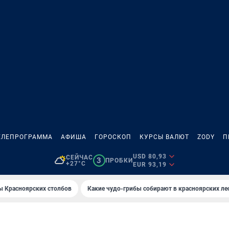
ЕЛЕПРОГРАММА
АФИША
ГОРОСКОП
КУРСЫ ВАЛЮТ
ZODY
П
USD 80,93
СЕЙЧАС
3
ПРОБКИ
+27°C
EUR 93,19
ы Красноярских столбов
Какие чудо-грибы собирают в красноярских ле