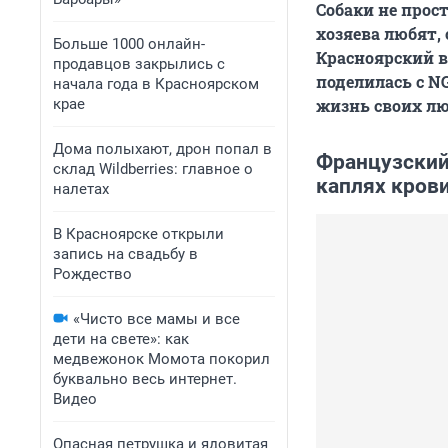
Собаки не прос
хозяева любят, 
Больше 1000 онлайн-
Красноярский 
продавцов закрылись с
поделилась с N
начала года в Красноярском
крае
жизнь своих лю
Дома полыхают, дрон попал в
Французский 
склад Wildberries: главное о
каплях кров
налетах
В Красноярске открыли
запись на свадьбу в
Рождество
«Чисто все мамы и все
дети на свете»: как
медвежонок Момота покорил
буквально весь интернет.
Видео
Опасная петрушка и ядовитая