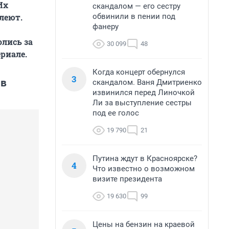
Их
скандалом — его сестру
обвинили в пении под
олеют.
фанеру
олись за
30 099
48
риале.
Когда концерт обернулся
3
 в
скандалом. Ваня Дмитриенко
извинился перед Линочкой
Ли за выступление сестры
под ее голос
19 790
21
Путина ждут в Красноярске?
4
Что известно о возможном
визите президента
19 630
99
Цены на бензин на краевой