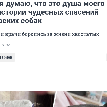
я думаю, что это душа моего
 истории чудесных спасений
рских собак
 и врачи боролись за жизни хвостатых
9 262
тариев