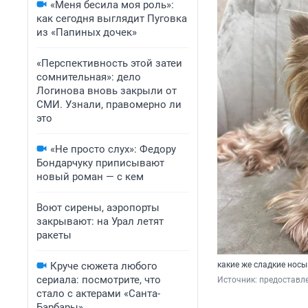
«Меня бесила моя роль»:
как сегодня выглядит Пуговка
из «Папиных дочек»
«Перспективность этой затеи
сомнительная»: дело
Логинова вновь закрыли от
СМИ. Узнали, правомерно ли
это
«Не просто слух»: Федору
Бондарчуку приписывают
новый роман — с кем
Воют сирены, аэропорты
закрывают: на Урал летят
ракеты
Круче сюжета любого
какие же сладкие носы
сериала: посмотрите, что
Источник: 
предоставл
стало с актерами «Санта-
Барбары»