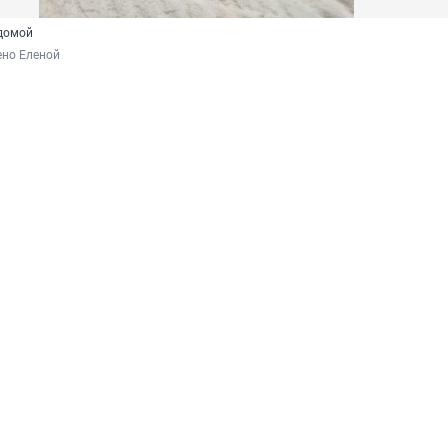
 домой
ено Еленой