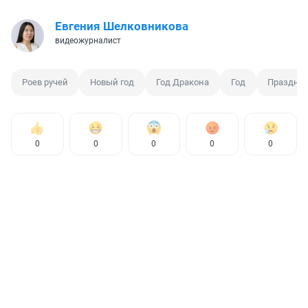
Евгения Шелковникова
видеожурналист
Роев ручей
Новый год
Год Дракона
Год
Праздни
0
0
0
0
0