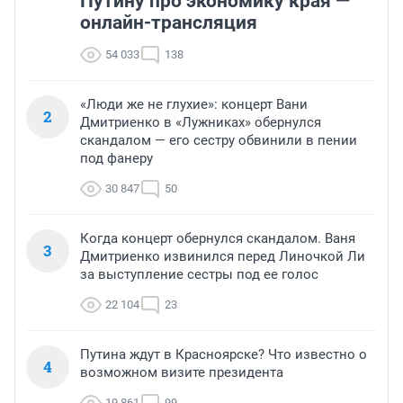
Путину про экономику края —
онлайн-трансляция
54 033
138
«Люди же не глухие»: концерт Вани
2
Дмитриенко в «Лужниках» обернулся
скандалом — его сестру обвинили в пении
под фанеру
30 847
50
Когда концерт обернулся скандалом. Ваня
3
Дмитриенко извинился перед Линочкой Ли
за выступление сестры под ее голос
22 104
23
Путина ждут в Красноярске? Что известно о
4
возможном визите президента
19 861
99