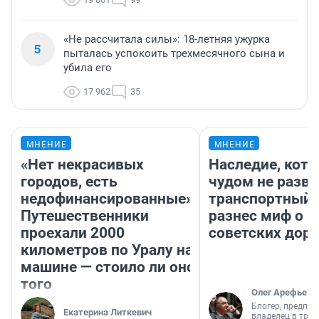
«Не рассчитала силы»: 18-летняя ужурка
5
пыталась успокоить трехмесячного сына и
убила его
17 962
35
МНЕНИЕ
МНЕНИЕ
«Нет некрасивых
Наследие, кото
городов, есть
чудом не разва
недофинансированные».
транспортный 
Путешественники
разнес миф о 
проехали 2000
советских доро
километров по Уралу на
машине — стоило ли оно
того
Олег Арефьев
Блогер, предпри
Екатерина Литкевич
владелец в тра