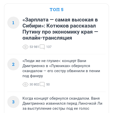
ТОП 5
«Зарплата — самая высокая в
1
Сибири»: Котюков рассказал
Путину про экономику края —
онлайн-трансляция
53 981
137
«Люди же не глухие»: концерт Вани
2
Дмитриенко в «Лужниках» обернулся
скандалом — его сестру обвинили в пении
под фанеру
30 802
50
Когда концерт обернулся скандалом. Ваня
3
Дмитриенко извинился перед Линочкой Ли
за выступление сестры под ее голос