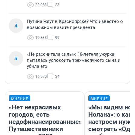
22 083
23
Путина ждут в Красноярске? Что известно о
4
возможном визите президента
19 833
99
«Не рассчитала силы»: 18-летняя ужурка
5
пыталась успокоить трехмесячного сына и
убила его
16 570
34
МНЕНИЕ
МНЕНИЕ
«Нет некрасивых
«Мы видим нов
городов, есть
Нолана»: с как
недофинансированные».
настроем нужн
Путешественники
смотреть «Оди