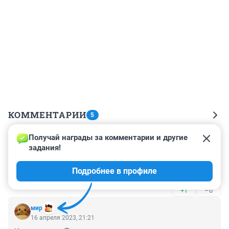
КОММЕНТАРИИ
5
Получай награды за комментарии и другие 
Гость
17 апреля 2023, 00:49
задания!
И будет потом на свободе очень опасный зверь, 
Подробнее в профиле
который не боится людей.
+1
–0
мир
16 апреля 2023, 21:21