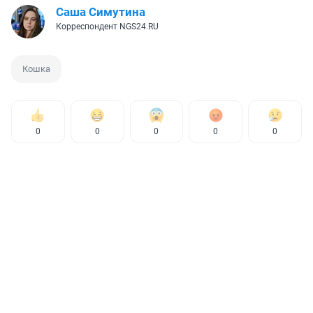
Саша Симутина
Корреспондент NGS24.RU
Кошка
0
0
0
0
0