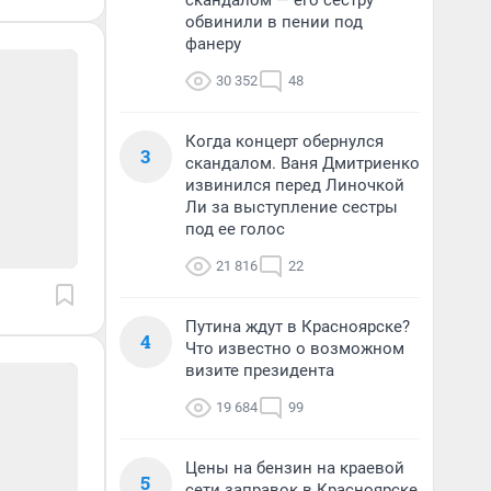
скандалом — его сестру
обвинили в пении под
фанеру
30 352
48
Когда концерт обернулся
3
скандалом. Ваня Дмитриенко
извинился перед Линочкой
Ли за выступление сестры
под ее голос
21 816
22
Путина ждут в Красноярске?
4
Что известно о возможном
визите президента
19 684
99
Цены на бензин на краевой
5
сети заправок в Красноярске