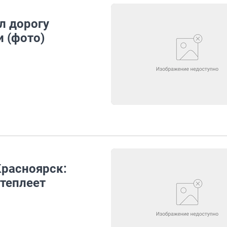
л дорогу
и (фото)
Красноярск:
отеплеет