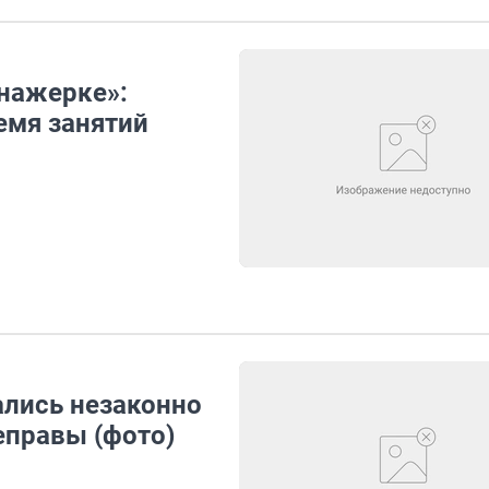
енажерке»:
емя занятий
ались незаконно
еправы (фото)