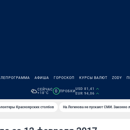
ЕЛЕПРОГРАММА
АФИША
ГОРОСКОП
КУРСЫ ВАЛЮТ
ZODY
П
USD 81,41
СЕЙЧАС
0
ПРОБКИ
+18°C
EUR 94,06
олонтеры Красноярских столбов
На Логинова не пускают СМИ. Законно 