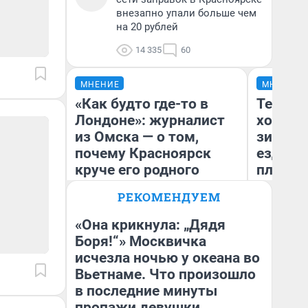
внезапно упали больше чем
на 20 рублей
14 335
60
МНЕНИЕ
МНЕНИЕ
«Как будто где-то в
Тепло 
Лондоне»: журналист
холодн
из Омска — о том,
зимой.
почему Красноярск
ездит н
круче его родного
плюсы 
города
РЕКОМЕНДУЕМ
«Она крикнула: „Дядя
Боря!“» Москвичка
Сергей Энквист
Д
исчезла ночью у океана во
Вьетнаме. Что произошло
в последние минуты
пропажи девушки