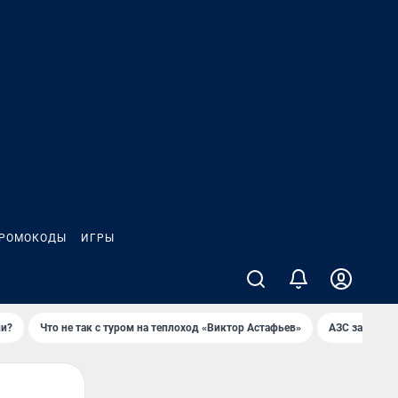
РОМОКОДЫ
ИГРЫ
ли?
Что не так с туром на теплоход «Виктор Астафьев»
AЗС закупае