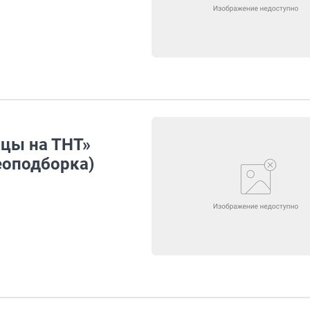
нцы на ТНТ»
еоподборка)