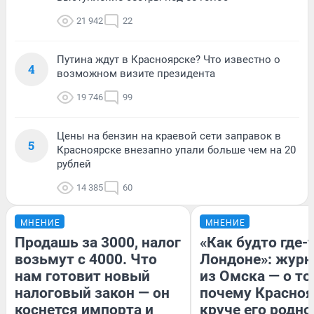
21 942
22
Путина ждут в Красноярске? Что известно о
4
возможном визите президента
19 746
99
Цены на бензин на краевой сети заправок в
5
Красноярске внезапно упали больше чем на 20
рублей
14 385
60
МНЕНИЕ
МНЕНИЕ
Продашь за 3000, налог
«Как будто где-
возьмут с 4000. Что
Лондоне»: журн
нам готовит новый
из Омска — о то
налоговый закон — он
почему Красно
коснется импорта и
круче его родно