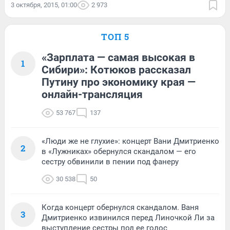
3 октября, 2015, 01:00
2 973
ТОП 5
«Зарплата — самая высокая в
1
Сибири»: Котюков рассказал
Путину про экономику края —
онлайн-трансляция
53 767
137
«Люди же не глухие»: концерт Вани Дмитриенко
2
в «Лужниках» обернулся скандалом — его
сестру обвинили в пении под фанеру
30 538
50
Когда концерт обернулся скандалом. Ваня
3
Дмитриенко извинился перед Линочкой Ли за
выступление сестры под ее голос