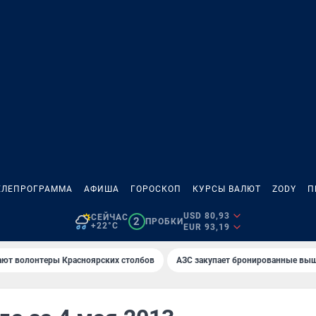
ЕЛЕПРОГРАММА
АФИША
ГОРОСКОП
КУРСЫ ВАЛЮТ
ZODY
П
USD 80,93
СЕЙЧАС
2
ПРОБКИ
+22°C
EUR 93,19
ают волонтеры Красноярских столбов
AЗС закупает бронированные вы