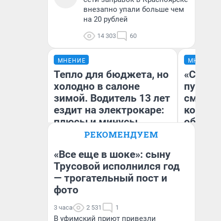
внезапно упали больше чем
на 20 рублей
14 303
60
МНЕНИЕ
МНЕНИЕ
Тепло для бюджета, но
«Спутал
холодно в салоне
пургу».
зимой. Водитель 13 лет
смерте
ездит на электрокаре:
которы
плюсы и минусы
обнару
РЕКОМЕНДУЕМ
«Все еще в шоке»: сыну
Ир
Трусовой исполнился год
Гл
— трогательный пост и
Денис Дедюхин
«Р
Во
фото
3 часа
2 531
1
В уфимский приют привезли