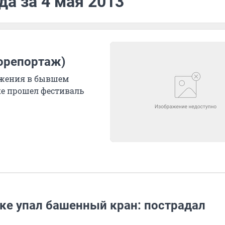
да за 4 мая 2013
торепортаж)
ожения в бывшем
ке прошел фестиваль
ке упал башенный кран: пострадал