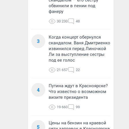
скандалом — его сестру
обвинили в пении под
фанеру
30 230
48
Когда концерт обернулся
3
скандалом. Ваня Дмитриенко
извинился перед Линочкой
Ли за выступление сестры
под ее голос
21 657
22
Путина ждут в Красноярске?
4
Что известно о возможном
визите президента
19 660
99
Цены на бензин на краевой
5
сети заправок в Красноярске