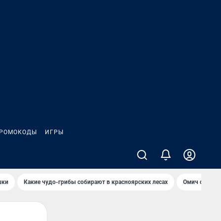
РОМОКОДЫ
ИГРЫ
шки
Какие чудо-грибы собирают в красноярских лесах
Омич сравни