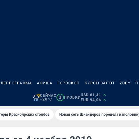
ЕЛЕПРОГРАММА
АФИША
ГОРОСКОП
КУРСЫ ВАЛЮТ
ZODY
П
USD 81,41
СЕЙЧАС
3
ПРОБКИ
+20°C
EUR 94,06
теры Красноярских столбов
Новая сеть Шнайдеров поредела наполовин