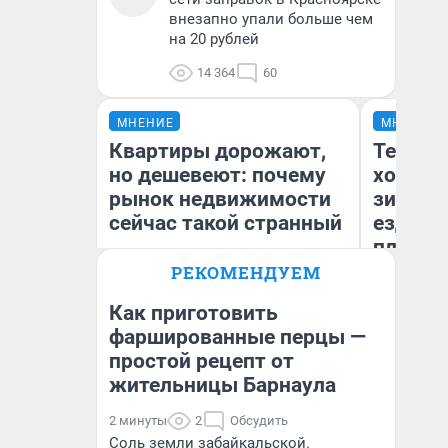
внезапно упали больше чем
на 20 рублей
14 364
60
МНЕНИЕ
МНЕНИЕ
Квартиры дорожают,
Тепло 
но дешевеют: почему
холодн
рынок недвижимости
зимой.
сейчас такой странный
ездит н
плюсы 
РЕКОМЕНДУЕМ
Как приготовить
фаршированные перцы —
Екатерина Торопова
простой рецепт от
Д
директор агентства
недвижимости
жительницы Барнаула
2 минуты
2
Обсудить
Соль земли забайкальской.