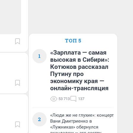
ТОП 5
«Зарплата — самая
1
высокая в Сибири»:
Котюков рассказал
Путину про
экономику края —
онлайн-трансляция
53 713
137
«Люди же не глухие»: концерт
2
Вани Дмитриенко в
«Лужниках» обернулся