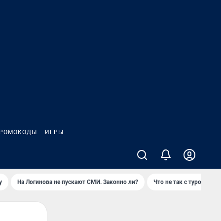
РОМОКОДЫ
ИГРЫ
у
На Логинова не пускают СМИ. Законно ли?
Что не так с туром на 