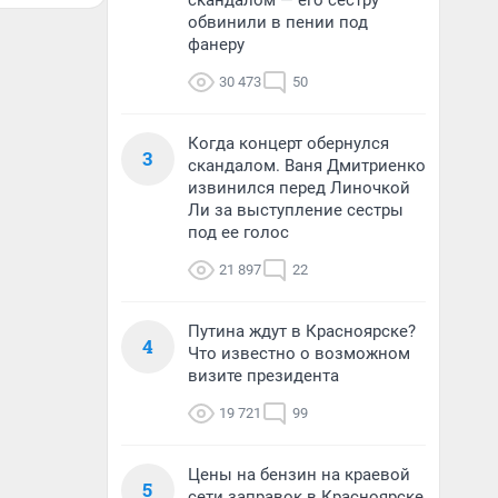
скандалом — его сестру
обвинили в пении под
фанеру
30 473
50
Когда концерт обернулся
3
скандалом. Ваня Дмитриенко
извинился перед Линочкой
Ли за выступление сестры
под ее голос
21 897
22
Путина ждут в Красноярске?
4
Что известно о возможном
визите президента
19 721
99
Цены на бензин на краевой
5
сети заправок в Красноярске