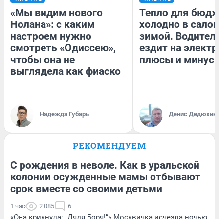
«Мы видим нового
Тепло для бюдж
Нолана»: с каким
холодно в сало
настроем нужно
зимой. Водитель
смотреть «Одиссею»,
ездит на электр
чтобы она не
плюсы и минус
выглядела как фиаско
Надежда Губарь
Денис Дедюхин
РЕКОМЕНДУЕМ
С рождения в неволе. Как в уральской
колонии осужденные мамы отбывают
срок вместе со своими детьми
1 час
2 085
6
«Она крикнула: „Дядя Боря!“» Москвичка исчезла ночью