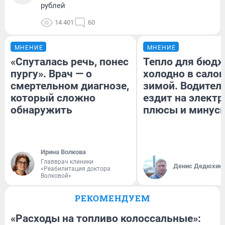
рублей
14 401
60
МНЕНИЕ
МНЕНИЕ
«Спуталась речь, понес
Тепло для бюдж
пургу». Врач — о
холодно в сало
смертельном диагнозе,
зимой. Водитель
который сложно
ездит на электр
обнаружить
плюсы и минус
Ирина Волкова
Главврач клиники
Денис Дедюхин
«Реабилитация доктора
Волковой»
РЕКОМЕНДУЕМ
«Расходы на топливо колоссальные»: