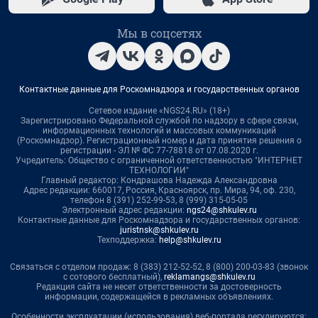
Мы в соцсетях
Контактные данные для Роскомнадзора и государственных органов
Сетевое издание «NGS24.RU» (18+)
Зарегистрировано Федеральной службой по надзору в сфере связи,
информационных технологий и массовых коммуникаций
(Роскомнадзор). Регистрационный номер и дата принятия решения о
регистрации - ЭЛ № ФС 77-78818 от 07.08.2020 г.
Учредитель: Общество с ограниченной ответственностью "ИНТЕРНЕТ
ТЕХНОЛОГИИ"
Главный редактор: Кондрашова Надежда Александровна
Адрес редакции: 660017, Россия, Красноярск, пр. Мира, 94, оф. 230,
телефон 8 (391) 252-99-53, 8 (999) 315-05-05
Электронный адрес редакции:
ngs24@shkulev.ru
Контактные данные для Роскомнадзора и государственных органов:
juristnsk@shkulev.ru
Техподдержка:
help@shkulev.ru
Связаться с отделом продаж: 8 (383) 212-52-52, 8 (800) 200-03-83 (звонок
с сотового бесплатный),
reklamangs@shkulev.ru
Редакция сайта не несет ответственности за достоверность
информации, содержащейся в рекламных объявлениях.
Особенности эксплуатации (использования) веб-портала регулируются: