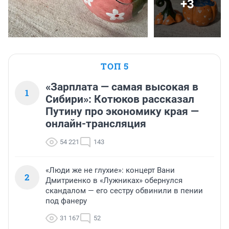
+3
ТОП 5
«Зарплата — самая высокая в
1
Сибири»: Котюков рассказал
Путину про экономику края —
онлайн-трансляция
54 221
143
«Люди же не глухие»: концерт Вани
2
Дмитриенко в «Лужниках» обернулся
скандалом — его сестру обвинили в пении
под фанеру
31 167
52