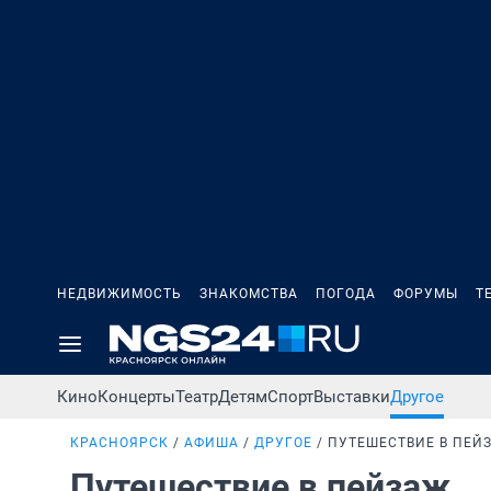
НЕДВИЖИМОСТЬ
ЗНАКОМСТВА
ПОГОДА
ФОРУМЫ
Т
Кино
Концерты
Театр
Детям
Спорт
Выставки
Другое
КРАСНОЯРСК
АФИША
ДРУГОЕ
ПУТЕШЕСТВИЕ В ПЕЙ
Путешествие в пейзаж