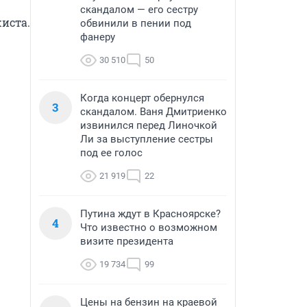
скандалом — его сестру
ста.

обвинили в пении под
фанеру
30 510
50
Когда концерт обернулся
3
скандалом. Ваня Дмитриенко
извинился перед Линочкой
Ли за выступление сестры
под ее голос
21 919
22
Путина ждут в Красноярске?
4
Что известно о возможном
визите президента
19 734
99
Цены на бензин на краевой