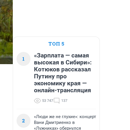
ТОП 5
«Зарплата — самая
1
высокая в Сибири»:
Котюков рассказал
Путину про
экономику края —
онлайн-трансляция
53 747
137
«Люди же не глухие»: концерт
2
Вани Дмитриенко в
«Лужниках» обернулся