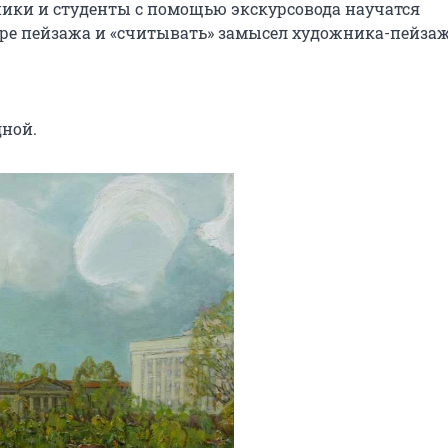
ники и студенты с помощью экскурсовода научатся 
е пейзажа и «считывать» замысел художника-пейзажи
дной.