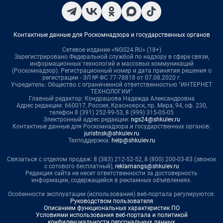
Контактные данные для Роскомнадзора и государственных органов
Сетевое издание «NGS24.RU» (18+)
Зарегистрировано Федеральной службой по надзору в сфере связи,
информационных технологий и массовых коммуникаций
(Роскомнадзор). Регистрационный номер и дата принятия решения о
регистрации - ЭЛ № ФС 77-78818 от 07.08.2020 г.
Учредитель: Общество с ограниченной ответственностью "ИНТЕРНЕТ
ТЕХНОЛОГИИ"
Главный редактор: Кондрашова Надежда Александровна
Адрес редакции: 660017, Россия, Красноярск, пр. Мира, 94, оф. 230,
телефон 8 (391) 252-99-53, 8 (999) 315-05-05
Электронный адрес редакции:
ngs24@shkulev.ru
Контактные данные для Роскомнадзора и государственных органов:
juristnsk@shkulev.ru
Техподдержка:
help@shkulev.ru
Связаться с отделом продаж: 8 (383) 212-52-52, 8 (800) 200-03-83 (звонок
с сотового бесплатный),
reklamangs@shkulev.ru
Редакция сайта не несет ответственности за достоверность
информации, содержащейся в рекламных объявлениях.
Особенности эксплуатации (использования) веб-портала регулируются:
Руководством пользователя
Описанием функциональных характеристик ПО
Условиями использования веб-портала и политикой
конфиденциальности персональных данных