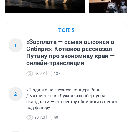
ТОП 5
«Зарплата — самая высокая в
1
Сибири»: Котюков рассказал
Путину про экономику края —
онлайн-трансляция
53 904
137
«Люди же не глухие»: концерт Вани
2
Дмитриенко в «Лужниках» обернулся
скандалом — его сестру обвинили в пении
под фанеру
30 721
50