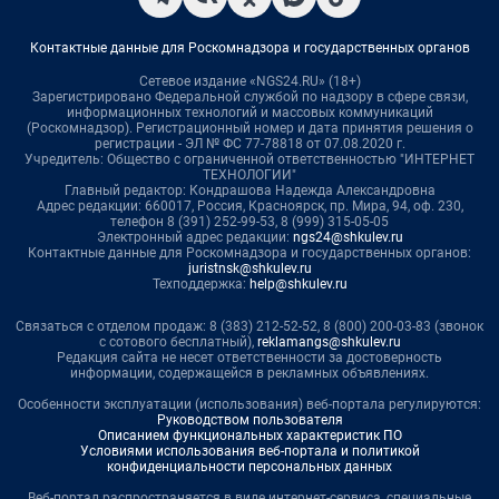
Контактные данные для Роскомнадзора и государственных органов
Сетевое издание «NGS24.RU» (18+)
Зарегистрировано Федеральной службой по надзору в сфере связи,
информационных технологий и массовых коммуникаций
(Роскомнадзор). Регистрационный номер и дата принятия решения о
регистрации - ЭЛ № ФС 77-78818 от 07.08.2020 г.
Учредитель: Общество с ограниченной ответственностью "ИНТЕРНЕТ
ТЕХНОЛОГИИ"
Главный редактор: Кондрашова Надежда Александровна
Адрес редакции: 660017, Россия, Красноярск, пр. Мира, 94, оф. 230,
телефон 8 (391) 252-99-53, 8 (999) 315-05-05
Электронный адрес редакции:
ngs24@shkulev.ru
Контактные данные для Роскомнадзора и государственных органов:
juristnsk@shkulev.ru
Техподдержка:
help@shkulev.ru
Связаться с отделом продаж: 8 (383) 212-52-52, 8 (800) 200-03-83 (звонок
с сотового бесплатный),
reklamangs@shkulev.ru
Редакция сайта не несет ответственности за достоверность
информации, содержащейся в рекламных объявлениях.
Особенности эксплуатации (использования) веб-портала регулируются:
Руководством пользователя
Описанием функциональных характеристик ПО
Условиями использования веб-портала и политикой
конфиденциальности персональных данных
Веб-портал распространяется в виде интернет-сервиса, специальные