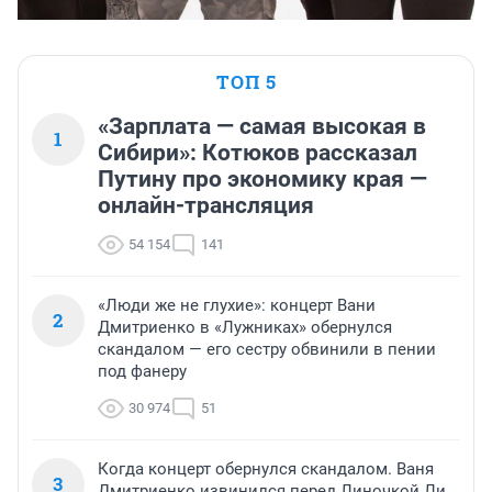
ТОП 5
«Зарплата — самая высокая в
1
Сибири»: Котюков рассказал
Путину про экономику края —
онлайн-трансляция
54 154
141
«Люди же не глухие»: концерт Вани
2
Дмитриенко в «Лужниках» обернулся
скандалом — его сестру обвинили в пении
под фанеру
30 974
51
Когда концерт обернулся скандалом. Ваня
3
Дмитриенко извинился перед Линочкой Ли