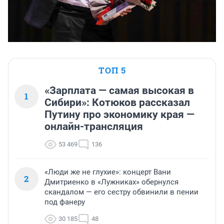
ТОП 5
«Зарплата — самая высокая в
1
Сибири»: Котюков рассказал
Путину про экономику края —
онлайн-трансляция
53 469
136
«Люди же не глухие»: концерт Вани
2
Дмитриенко в «Лужниках» обернулся
скандалом — его сестру обвинили в пении
под фанеру
30 185
48