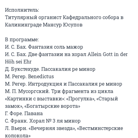
Исполнитель:

Титулярный органист Кафедрального собора в 
Калининграде Мансур Юсупов

В программе:

И. С. Бах. Фантазия соль мажор

И. С. Бах. Две фантазии на хорал Allein Gott in der 
Höh sei Ehr

Д. Букстехуде. Пассакалия ре минор

М. Регер. Benedictus

М. Регер. Интродукция и Пассакалия ре минор

М. П. Мусоргский. Три фрагмента из цикла 
«Картинки с выставки»: «Прогулка», «Старый 
замок», «Богатырские ворота»

Г. Форе. Павана

С. Франк. Хорал № 3 ля минор

Л. Вьерн. «Вечерняя звезда», «Вестминстерские 
колокола»