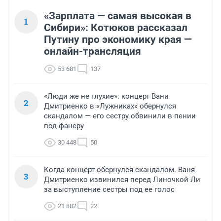
«Зарплата — самая высокая в
1
Сибири»: Котюков рассказал
Путину про экономику края —
онлайн-трансляция
53 681
137
«Люди же не глухие»: концерт Вани
2
Дмитриенко в «Лужниках» обернулся
скандалом — его сестру обвинили в пении
под фанеру
30 448
50
Когда концерт обернулся скандалом. Ваня
3
Дмитриенко извинился перед Линочкой Ли
за выступление сестры под ее голос
21 882
22