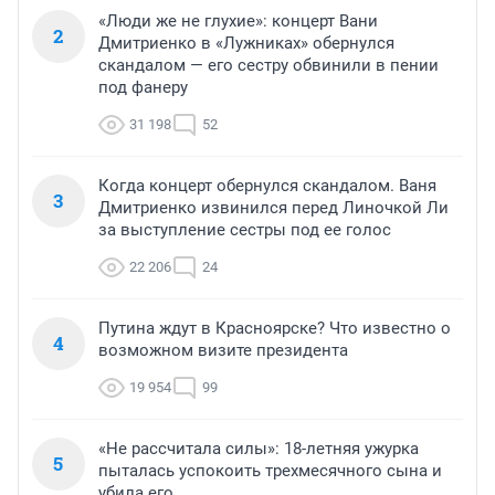
«Люди же не глухие»: концерт Вани
2
Дмитриенко в «Лужниках» обернулся
скандалом — его сестру обвинили в пении
под фанеру
31 198
52
Когда концерт обернулся скандалом. Ваня
3
Дмитриенко извинился перед Линочкой Ли
за выступление сестры под ее голос
22 206
24
Путина ждут в Красноярске? Что известно о
4
возможном визите президента
19 954
99
«Не рассчитала силы»: 18-летняя ужурка
5
пыталась успокоить трехмесячного сына и
убила его