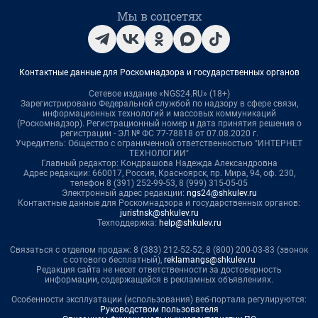
Мы в соцсетях
Контактные данные для Роскомнадзора и государственных органов
Сетевое издание «NGS24.RU» (18+)
Зарегистрировано Федеральной службой по надзору в сфере связи,
информационных технологий и массовых коммуникаций
(Роскомнадзор). Регистрационный номер и дата принятия решения о
регистрации - ЭЛ № ФС 77-78818 от 07.08.2020 г.
Учредитель: Общество с ограниченной ответственностью "ИНТЕРНЕТ
ТЕХНОЛОГИИ"
Главный редактор: Кондрашова Надежда Александровна
Адрес редакции: 660017, Россия, Красноярск, пр. Мира, 94, оф. 230,
телефон 8 (391) 252-99-53, 8 (999) 315-05-05
Электронный адрес редакции:
ngs24@shkulev.ru
Контактные данные для Роскомнадзора и государственных органов:
juristnsk@shkulev.ru
Техподдержка:
help@shkulev.ru
Связаться с отделом продаж: 8 (383) 212-52-52, 8 (800) 200-03-83 (звонок
с сотового бесплатный),
reklamangs@shkulev.ru
Редакция сайта не несет ответственности за достоверность
информации, содержащейся в рекламных объявлениях.
Особенности эксплуатации (использования) веб-портала регулируются:
Руководством пользователя