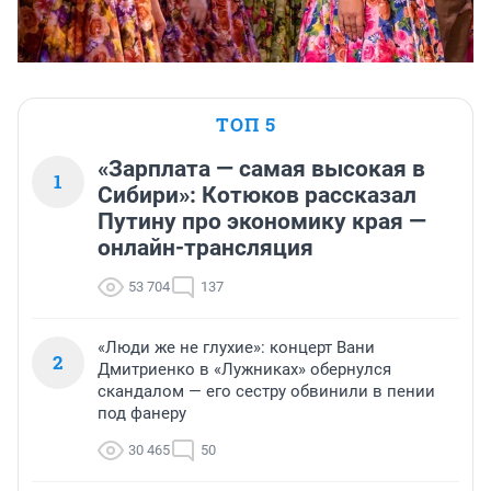
ТОП 5
«Зарплата — самая высокая в
1
Сибири»: Котюков рассказал
Путину про экономику края —
онлайн-трансляция
53 704
137
«Люди же не глухие»: концерт Вани
2
Дмитриенко в «Лужниках» обернулся
скандалом — его сестру обвинили в пении
под фанеру
30 465
50