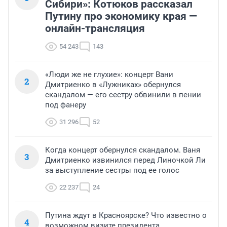
Сибири»: Котюков рассказал
Путину про экономику края —
онлайн-трансляция
54 243
143
«Люди же не глухие»: концерт Вани
2
Дмитриенко в «Лужниках» обернулся
скандалом — его сестру обвинили в пении
под фанеру
31 296
52
Когда концерт обернулся скандалом. Ваня
3
Дмитриенко извинился перед Линочкой Ли
за выступление сестры под ее голос
22 237
24
Путина ждут в Красноярске? Что известно о
4
возможном визите президента