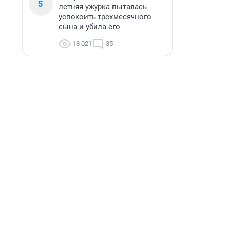
5
летняя ужурка пыталась
успокоить трехмесячного
сына и убила его
18 021
35