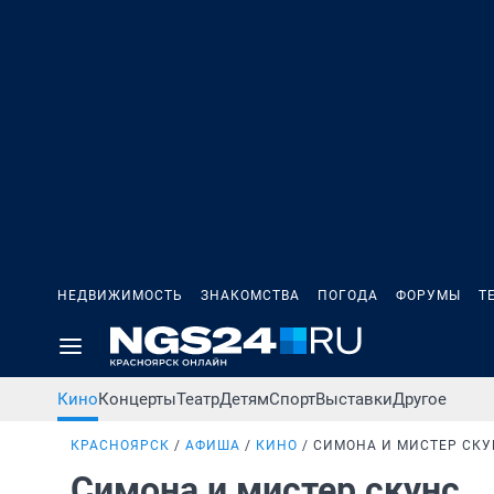
НЕДВИЖИМОСТЬ
ЗНАКОМСТВА
ПОГОДА
ФОРУМЫ
Т
Кино
Концерты
Театр
Детям
Спорт
Выставки
Другое
КРАСНОЯРСК
АФИША
КИНО
СИМОНА И МИСТЕР СКУ
Симона и мистер скунс