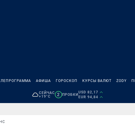
ЕЛЕПРОГРАММА
АФИША
ГОРОСКОП
КУРСЫ ВАЛЮТ
ZODY
П
USD 82,17
СЕЙЧАС
2
ПРОБКИ
+19°C
EUR 94,84
НС