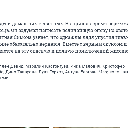
ды и домашних животных. Но пришло время переезжа
щь. Он задумал написать величайшую оперу на свете, 
тная Симона узнает, что однажды дядя упустил главн
ние обязательно вернется. Вместе с верным скунсом и 
ется на эту опасную и полную приключений миссию
Эллен Дэвид, Мэрилин Кастонгуэй, Инка Малович, Кристофер
, Дино Тавароне, Луиз Туркот, Антуан Бертран, Marguerite Lau
реми