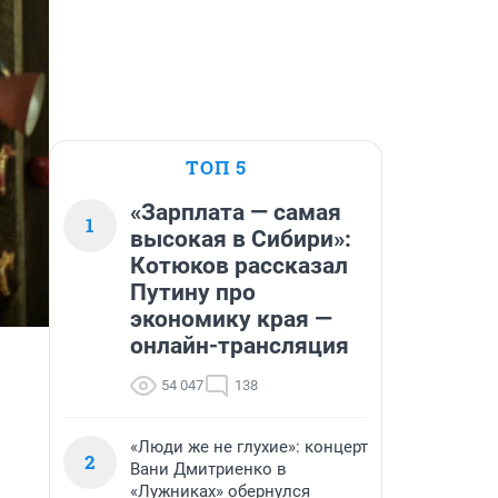
ТОП 5
«Зарплата — самая
1
высокая в Сибири»:
Котюков рассказал
Путину про
экономику края —
онлайн-трансляция
54 047
138
«Люди же не глухие»: концерт
2
Вани Дмитриенко в
«Лужниках» обернулся