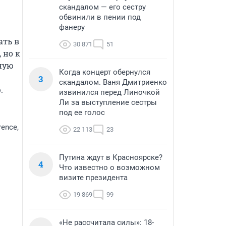
скандалом — его сестру
обвинили в пении под
фанеру
ть в 
30 871
51
но к 
ую 
Когда концерт обернулся
3
скандалом. Ваня Дмитриенко
.
извинился перед Линочкой
Ли за выступление сестры
под ее голос
rence,
22 113
23
Путина ждут в Красноярске?
4
Что известно о возможном
визите президента
19 869
99
«Не рассчитала силы»: 18-