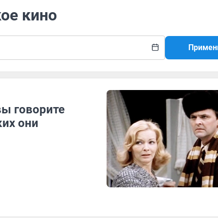
кое кино
Примен
вы говорите
ких они