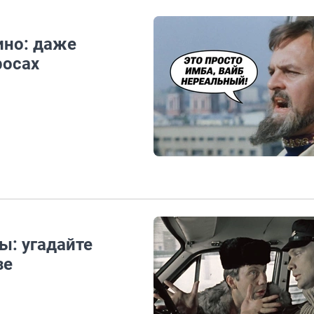
ино: даже
росах
ы: угадайте
зе