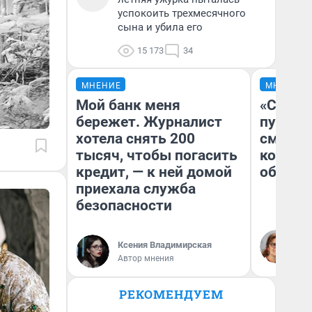
успокоить трехмесячного
сына и убила его
15 173
34
МНЕНИЕ
МНЕНИЕ
Мой банк меня
«Спутал
бережет. Журналист
пургу».
хотела снять 200
смерте
тысяч, чтобы погасить
которы
кредит, — к ней домой
обнару
приехала служба
безопасности
Ир
Гл
Ксения Владимирская
«Р
Автор мнения
Во
РЕКОМЕНДУЕМ