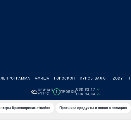
ЕЛЕПРОГРАММА
АФИША
ГОРОСКОП
КУРСЫ ВАЛЮТ
ZODY
П
USD 82,17
СЕЙЧАС
1
ПРОБКИ
+17°C
EUR 94,84
онтеры Красноярских столбов
Протыкал продукты и попал в полицию