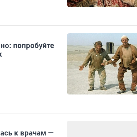
ино: попробуйте
к
ась к врачам —