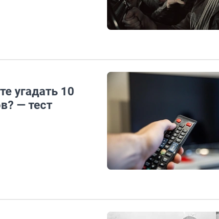
те угадать 10
в? — тест