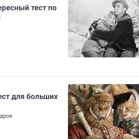
ересный тест по
м
ест для больших
адров