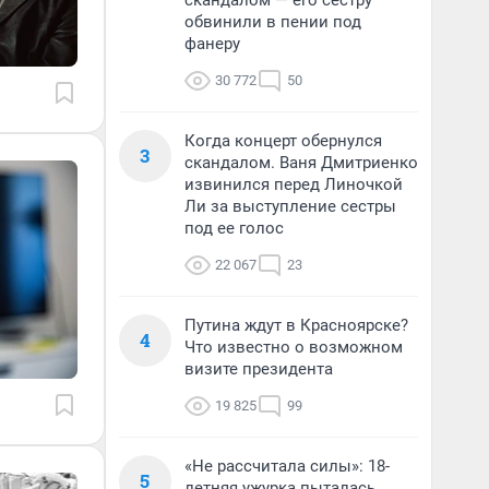
скандалом — его сестру
обвинили в пении под
фанеру
30 772
50
Когда концерт обернулся
3
скандалом. Ваня Дмитриенко
извинился перед Линочкой
Ли за выступление сестры
под ее голос
22 067
23
Путина ждут в Красноярске?
4
Что известно о возможном
визите президента
19 825
99
«Не рассчитала силы»: 18-
5
летняя ужурка пыталась