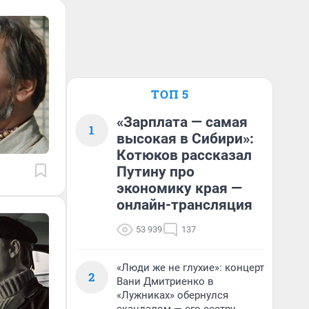
ТОП 5
«Зарплата — самая
1
высокая в Сибири»:
Котюков рассказал
Путину про
экономику края —
онлайн-трансляция
53 939
137
«Люди же не глухие»: концерт
2
Вани Дмитриенко в
«Лужниках» обернулся