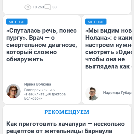
18 263
38
МНЕНИЕ
МНЕНИЕ
«Спуталась речь, понес
«Мы видим нов
пургу». Врач — о
Нолана»: с каки
смертельном диагнозе,
настроем нужн
который сложно
смотреть «Одис
обнаружить
чтобы она не
выглядела как 
Ирина Волкова
Главврач клиники
Надежда Губарь
«Реабилитация доктора
Волковой»
РЕКОМЕНДУЕМ
Как приготовить хачапури — несколько
рецептов от жительницы Барнаула