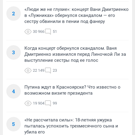
«Люди же не глухие»: концерт Вани Дмитриенко
2
в «Лужниках» обернулся скандалом — его
сестру обвинили в пении под фанеру
30 966
51
Когда концерт обернулся скандалом. Ваня
3
Дмитриенко извинился перед Линочкой Ли за
выступление сестры под ее голос
22 149
23
Путина ждут в Красноярске? Что известно о
4
возможном визите президента
19 904
99
«Не рассчитала силы»: 18-летняя ужурка
5
пыталась успокоить трехмесячного сына и
убила его