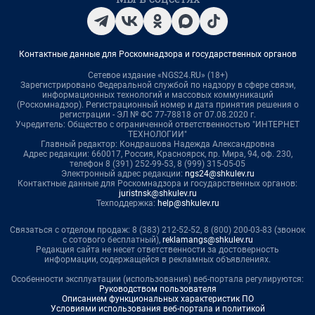
Контактные данные для Роскомнадзора и государственных органов
Сетевое издание «NGS24.RU» (18+)
Зарегистрировано Федеральной службой по надзору в сфере связи,
информационных технологий и массовых коммуникаций
(Роскомнадзор). Регистрационный номер и дата принятия решения о
регистрации - ЭЛ № ФС 77-78818 от 07.08.2020 г.
Учредитель: Общество с ограниченной ответственностью "ИНТЕРНЕТ
ТЕХНОЛОГИИ"
Главный редактор: Кондрашова Надежда Александровна
Адрес редакции: 660017, Россия, Красноярск, пр. Мира, 94, оф. 230,
телефон 8 (391) 252-99-53, 8 (999) 315-05-05
Электронный адрес редакции:
ngs24@shkulev.ru
Контактные данные для Роскомнадзора и государственных органов:
juristnsk@shkulev.ru
Техподдержка:
help@shkulev.ru
Связаться с отделом продаж: 8 (383) 212-52-52, 8 (800) 200-03-83 (звонок
с сотового бесплатный),
reklamangs@shkulev.ru
Редакция сайта не несет ответственности за достоверность
информации, содержащейся в рекламных объявлениях.
Особенности эксплуатации (использования) веб-портала регулируются:
Руководством пользователя
Описанием функциональных характеристик ПО
Условиями использования веб-портала и политикой