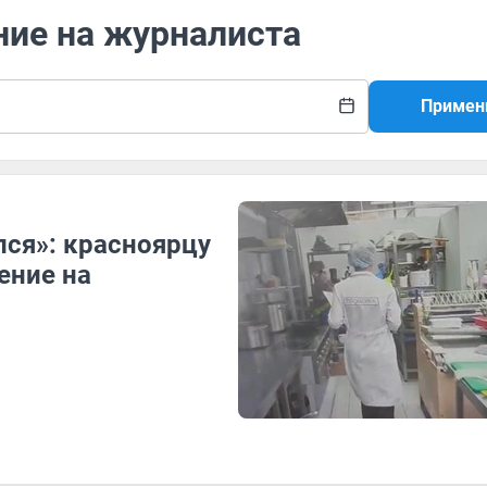
ние на журналиста
Примен
лся»: красноярцу
ение на