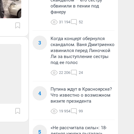
скандалом — его сестру
обвинили в пении под
фанеру
31 194
52
Когда концерт обернулся
3
скандалом. Ваня Дмитриенко
извинился перед Линочкой
Ли за выступление сестры
под ее голос
22 206
24
Путина ждут в Красноярске?
4
Что известно о возможном
визите президента
19 954
99
«Не рассчитала силы»: 18-
5
летняя ужурка пыталась