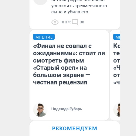
успокоить трехмесячного
сына и убила его
18 375
38
МНЕНИЕ
МНЕНИЕ
«Финал не совпал с
Колобо
ожиданиями»: стоит ли
тебя бо
смотреть фильм
отложи
«Старый орел» на
«Челов
большом экране —
отзыв 
честная рецензия
«челов
Надежда Губарь
На
РЕКОМЕНДУЕМ