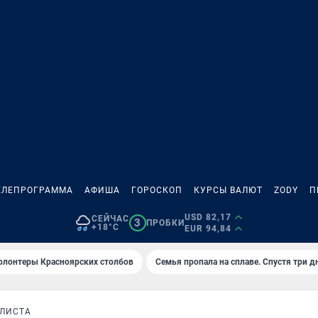
ЕЛЕПРОГРАММА
АФИША
ГОРОСКОП
КУРСЫ ВАЛЮТ
ZODY
П
USD 82,17
СЕЙЧАС
3
ПРОБКИ
+18°C
EUR 94,84
олонтеры Красноярских столбов
Семья пропала на сплаве. Спустя три д
ЛИСТА