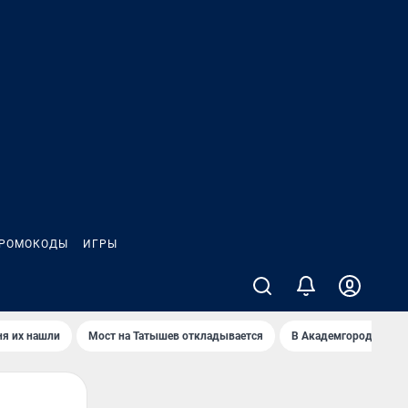
РОМОКОДЫ
ИГРЫ
ня их нашли
Мост на Татышев откладывается
В Академгородке нов