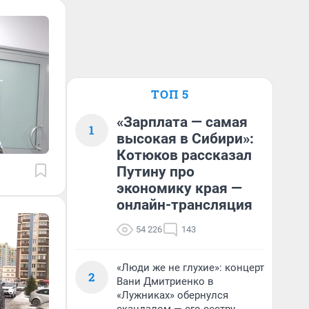
ТОП 5
«Зарплата — самая
1
высокая в Сибири»:
Котюков рассказал
Путину про
экономику края —
онлайн-трансляция
54 226
143
«Люди же не глухие»: концерт
2
Вани Дмитриенко в
«Лужниках» обернулся