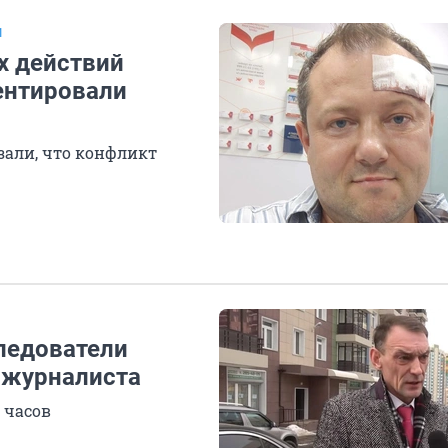
1
х действий
ентировали
зали, что конфликт
следователи
 журналиста
 часов