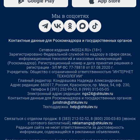
Google Play
App Store
Мы в соцсетях
Контактные данные для Роскомнадзора и государственных органов
Сетевое издание «NGS24.RU» (18+)
Зарегистрировано Федеральной службой по надзору в сфере связи,
информационных технологий и массовых коммуникаций
(Роскомнадзор). Регистрационный номер и дата принятия решения о
регистрации - ЭЛ № ФС 77-78818 от 07.08.2020 г.
Учредитель: Общество с ограниченной ответственностью "ИНТЕРНЕТ
ТЕХНОЛОГИИ"
Главный редактор: Кондрашова Надежда Александровна
Адрес редакции: 660017, Россия, Красноярск, пр. Мира, 94, оф. 230,
телефон 8 (391) 252-99-53, 8 (999) 315-05-05
Электронный адрес редакции:
ngs24@shkulev.ru
Контактные данные для Роскомнадзора и государственных органов:
juristnsk@shkulev.ru
Техподдержка:
help@shkulev.ru
Связаться с отделом продаж: 8 (383) 212-52-52, 8 (800) 200-03-83 (звонок
с сотового бесплатный),
reklamangs@shkulev.ru
Редакция сайта не несет ответственности за достоверность
информации, содержащейся в рекламных объявлениях.