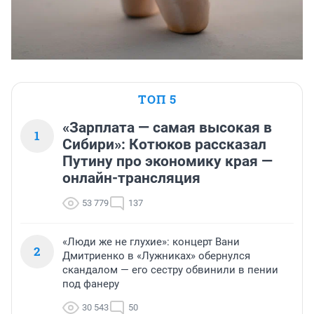
ТОП 5
«Зарплата — самая высокая в
1
Сибири»: Котюков рассказал
Путину про экономику края —
онлайн-трансляция
53 779
137
«Люди же не глухие»: концерт Вани
2
Дмитриенко в «Лужниках» обернулся
скандалом — его сестру обвинили в пении
под фанеру
30 543
50