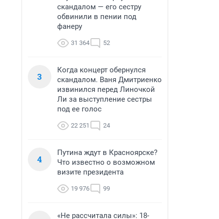
скандалом — его сестру
обвинили в пении под
фанеру
31 364
52
Когда концерт обернулся
3
скандалом. Ваня Дмитриенко
извинился перед Линочкой
Ли за выступление сестры
под ее голос
22 251
24
Путина ждут в Красноярске?
4
Что известно о возможном
визите президента
19 976
99
«Не рассчитала силы»: 18-