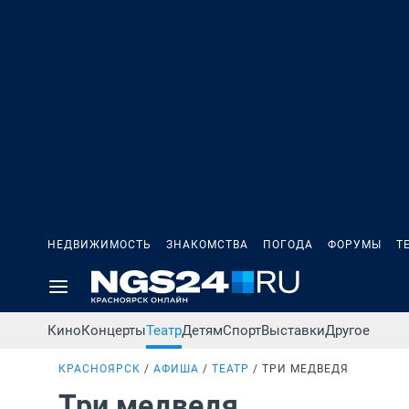
НЕДВИЖИМОСТЬ
ЗНАКОМСТВА
ПОГОДА
ФОРУМЫ
Т
Кино
Концерты
Театр
Детям
Спорт
Выставки
Другое
КРАСНОЯРСК
АФИША
ТЕАТР
ТРИ МЕДВЕДЯ
Три медведя