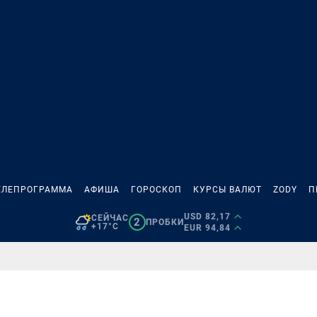
ЕЛЕПРОГРАММА
АФИША
ГОРОСКОП
КУРСЫ ВАЛЮТ
ZODY
П
USD 82,17
СЕЙЧАС
2
ПРОБКИ
+17°C
EUR 94,84