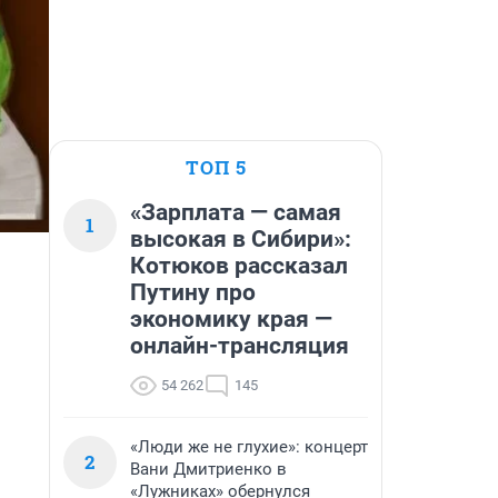
ТОП 5
«Зарплата — самая
1
высокая в Сибири»:
Котюков рассказал
Путину про
экономику края —
онлайн-трансляция
54 262
145
«Люди же не глухие»: концерт
2
Вани Дмитриенко в
«Лужниках» обернулся