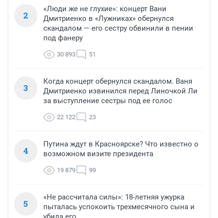
«Люди же не глухие»: концерт Вани
2
Дмитриенко в «Лужниках» обернулся
скандалом — его сестру обвинили в пении
под фанеру
30 893
51
Когда концерт обернулся скандалом. Ваня
3
Дмитриенко извинился перед Линочкой Ли
за выступление сестры под ее голос
22 122
23
Путина ждут в Красноярске? Что известно о
4
возможном визите президента
19 879
99
«Не рассчитала силы»: 18-летняя ужурка
5
пыталась успокоить трехмесячного сына и
убила его