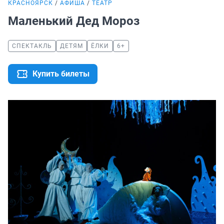
КРАСНОЯРСК
АФИША
ТЕАТР
Маленький Дед Мороз
СПЕКТАКЛЬ
ДЕТЯМ
ЁЛКИ
6+
Купить билеты