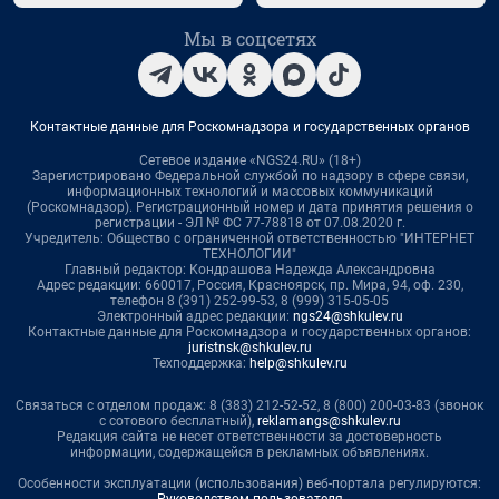
Мы в соцсетях
Контактные данные для Роскомнадзора и государственных органов
Сетевое издание «NGS24.RU» (18+)
Зарегистрировано Федеральной службой по надзору в сфере связи,
информационных технологий и массовых коммуникаций
(Роскомнадзор). Регистрационный номер и дата принятия решения о
регистрации - ЭЛ № ФС 77-78818 от 07.08.2020 г.
Учредитель: Общество с ограниченной ответственностью "ИНТЕРНЕТ
ТЕХНОЛОГИИ"
Главный редактор: Кондрашова Надежда Александровна
Адрес редакции: 660017, Россия, Красноярск, пр. Мира, 94, оф. 230,
телефон 8 (391) 252-99-53, 8 (999) 315-05-05
Электронный адрес редакции:
ngs24@shkulev.ru
Контактные данные для Роскомнадзора и государственных органов:
juristnsk@shkulev.ru
Техподдержка:
help@shkulev.ru
Связаться с отделом продаж: 8 (383) 212-52-52, 8 (800) 200-03-83 (звонок
с сотового бесплатный),
reklamangs@shkulev.ru
Редакция сайта не несет ответственности за достоверность
информации, содержащейся в рекламных объявлениях.
Особенности эксплуатации (использования) веб-портала регулируются: