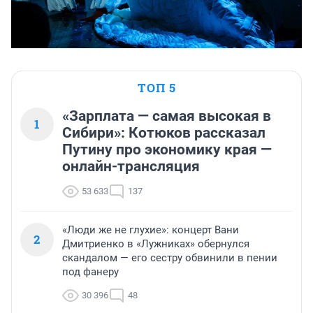
ТОП 5
«Зарплата — самая высокая в
1
Сибири»: Котюков рассказал
Путину про экономику края —
онлайн-трансляция
53 633
137
«Люди же не глухие»: концерт Вани
2
Дмитриенко в «Лужниках» обернулся
скандалом — его сестру обвинили в пении
под фанеру
30 396
48