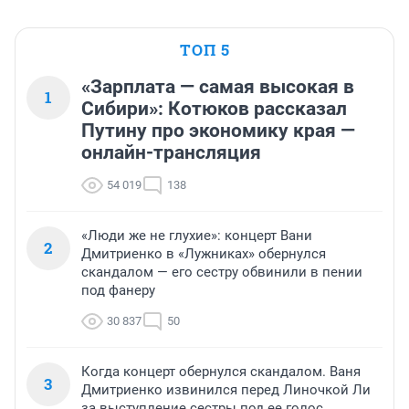
ТОП 5
«Зарплата — самая высокая в
1
Сибири»: Котюков рассказал
Путину про экономику края —
онлайн-трансляция
54 019
138
«Люди же не глухие»: концерт Вани
2
Дмитриенко в «Лужниках» обернулся
скандалом — его сестру обвинили в пении
под фанеру
30 837
50
Когда концерт обернулся скандалом. Ваня
3
Дмитриенко извинился перед Линочкой Ли
за выступление сестры под ее голос