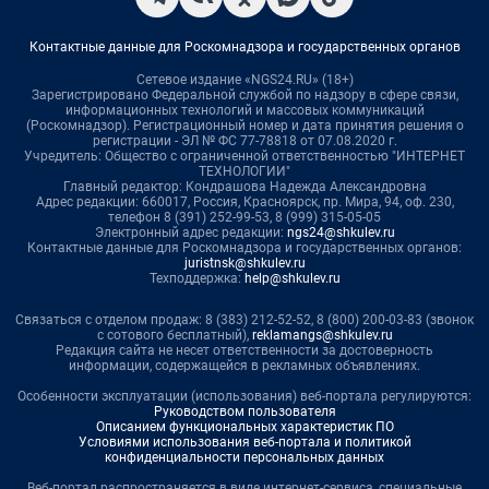
Контактные данные для Роскомнадзора и государственных органов
Сетевое издание «NGS24.RU» (18+)
Зарегистрировано Федеральной службой по надзору в сфере связи,
информационных технологий и массовых коммуникаций
(Роскомнадзор). Регистрационный номер и дата принятия решения о
регистрации - ЭЛ № ФС 77-78818 от 07.08.2020 г.
Учредитель: Общество с ограниченной ответственностью "ИНТЕРНЕТ
ТЕХНОЛОГИИ"
Главный редактор: Кондрашова Надежда Александровна
Адрес редакции: 660017, Россия, Красноярск, пр. Мира, 94, оф. 230,
телефон 8 (391) 252-99-53, 8 (999) 315-05-05
Электронный адрес редакции:
ngs24@shkulev.ru
Контактные данные для Роскомнадзора и государственных органов:
juristnsk@shkulev.ru
Техподдержка:
help@shkulev.ru
Связаться с отделом продаж: 8 (383) 212-52-52, 8 (800) 200-03-83 (звонок
с сотового бесплатный),
reklamangs@shkulev.ru
Редакция сайта не несет ответственности за достоверность
информации, содержащейся в рекламных объявлениях.
Особенности эксплуатации (использования) веб-портала регулируются:
Руководством пользователя
Описанием функциональных характеристик ПО
Условиями использования веб-портала и политикой
конфиденциальности персональных данных
Веб-портал распространяется в виде интернет-сервиса, специальные