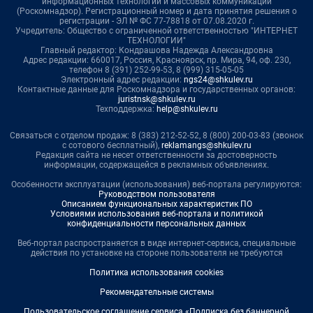
информационных технологий и массовых коммуникаций
(Роскомнадзор). Регистрационный номер и дата принятия решения о
регистрации - ЭЛ № ФС 77-78818 от 07.08.2020 г.
Учредитель: Общество с ограниченной ответственностью "ИНТЕРНЕТ
ТЕХНОЛОГИИ"
Главный редактор: Кондрашова Надежда Александровна
Адрес редакции: 660017, Россия, Красноярск, пр. Мира, 94, оф. 230,
телефон 8 (391) 252-99-53, 8 (999) 315-05-05
Электронный адрес редакции:
ngs24@shkulev.ru
Контактные данные для Роскомнадзора и государственных органов:
juristnsk@shkulev.ru
Техподдержка:
help@shkulev.ru
Связаться с отделом продаж: 8 (383) 212-52-52, 8 (800) 200-03-83 (звонок
с сотового бесплатный),
reklamangs@shkulev.ru
Редакция сайта не несет ответственности за достоверность
информации, содержащейся в рекламных объявлениях.
Особенности эксплуатации (использования) веб-портала регулируются:
Руководством пользователя
Описанием функциональных характеристик ПО
Условиями использования веб-портала и политикой
конфиденциальности персональных данных
Веб-портал распространяется в виде интернет-сервиса, специальные
действия по установке на стороне пользователя не требуются
Политика использования cookies
Рекомендательные системы
Пользовательское соглашение сервиса «Подписка без баннерной