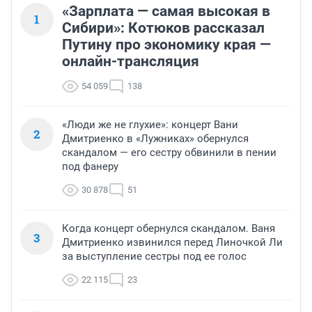
«Зарплата — самая высокая в
1
Сибири»: Котюков рассказал
Путину про экономику края —
онлайн-трансляция
54 059
138
«Люди же не глухие»: концерт Вани
2
Дмитриенко в «Лужниках» обернулся
скандалом — его сестру обвинили в пении
под фанеру
30 878
51
Когда концерт обернулся скандалом. Ваня
3
Дмитриенко извинился перед Линочкой Ли
за выступление сестры под ее голос
22 115
23