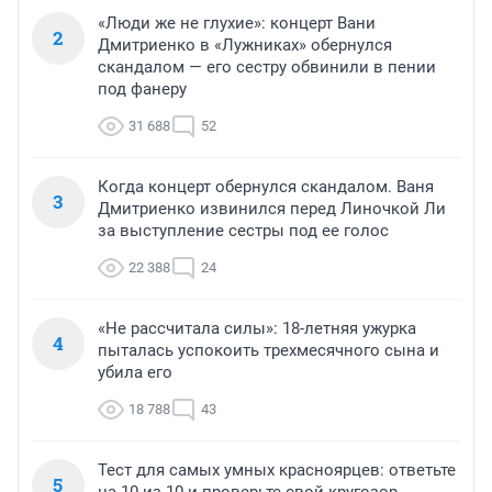
«Люди же не глухие»: концерт Вани
2
Дмитриенко в «Лужниках» обернулся
скандалом — его сестру обвинили в пении
под фанеру
31 688
52
Когда концерт обернулся скандалом. Ваня
3
Дмитриенко извинился перед Линочкой Ли
за выступление сестры под ее голос
22 388
24
«Не рассчитала силы»: 18-летняя ужурка
4
пыталась успокоить трехмесячного сына и
убила его
18 788
43
Тест для самых умных красноярцев: ответьте
5