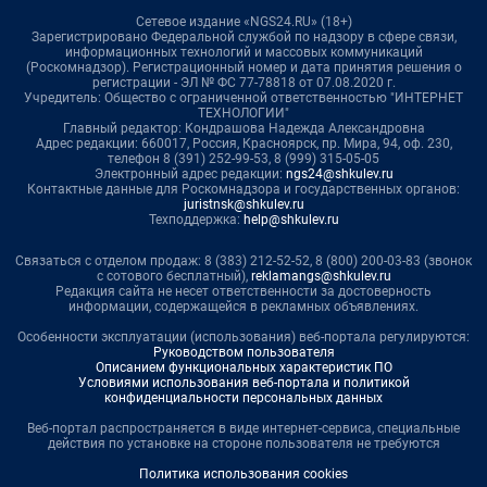
Сетевое издание «NGS24.RU» (18+)
Зарегистрировано Федеральной службой по надзору в сфере связи,
информационных технологий и массовых коммуникаций
(Роскомнадзор). Регистрационный номер и дата принятия решения о
регистрации - ЭЛ № ФС 77-78818 от 07.08.2020 г.
Учредитель: Общество с ограниченной ответственностью "ИНТЕРНЕТ
ТЕХНОЛОГИИ"
Главный редактор: Кондрашова Надежда Александровна
Адрес редакции: 660017, Россия, Красноярск, пр. Мира, 94, оф. 230,
телефон 8 (391) 252-99-53, 8 (999) 315-05-05
Электронный адрес редакции:
ngs24@shkulev.ru
Контактные данные для Роскомнадзора и государственных органов:
juristnsk@shkulev.ru
Техподдержка:
help@shkulev.ru
Связаться с отделом продаж: 8 (383) 212-52-52, 8 (800) 200-03-83 (звонок
с сотового бесплатный),
reklamangs@shkulev.ru
Редакция сайта не несет ответственности за достоверность
информации, содержащейся в рекламных объявлениях.
Особенности эксплуатации (использования) веб-портала регулируются:
Руководством пользователя
Описанием функциональных характеристик ПО
Условиями использования веб-портала и политикой
конфиденциальности персональных данных
Веб-портал распространяется в виде интернет-сервиса, специальные
действия по установке на стороне пользователя не требуются
Политика использования cookies