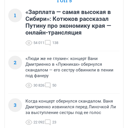
ТОП 5
«Зарплата — самая высокая в
1
Сибири»: Котюков рассказал
Путину про экономику края —
онлайн-трансляция
54 011
138
«Люди же не глухие»: концерт Вани
2
Дмитриенко в «Лужниках» обернулся
скандалом — его сестру обвинили в пении
под фанеру
30 826
50
Когда концерт обернулся скандалом. Ваня
3
Дмитриенко извинился перед Линочкой Ли
за выступление сестры под ее голос
22 092
23