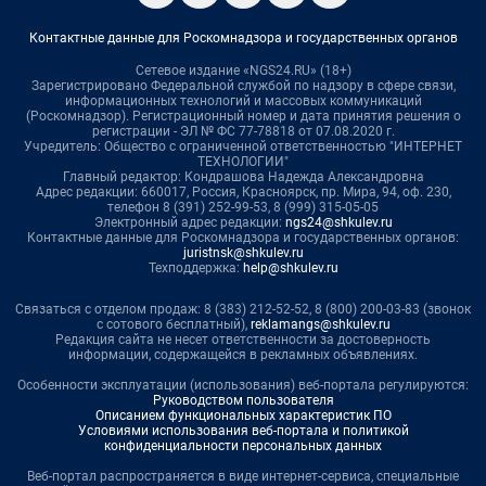
Контактные данные для Роскомнадзора и государственных органов
Сетевое издание «NGS24.RU» (18+)
Зарегистрировано Федеральной службой по надзору в сфере связи,
информационных технологий и массовых коммуникаций
(Роскомнадзор). Регистрационный номер и дата принятия решения о
регистрации - ЭЛ № ФС 77-78818 от 07.08.2020 г.
Учредитель: Общество с ограниченной ответственностью "ИНТЕРНЕТ
ТЕХНОЛОГИИ"
Главный редактор: Кондрашова Надежда Александровна
Адрес редакции: 660017, Россия, Красноярск, пр. Мира, 94, оф. 230,
телефон 8 (391) 252-99-53, 8 (999) 315-05-05
Электронный адрес редакции:
ngs24@shkulev.ru
Контактные данные для Роскомнадзора и государственных органов:
juristnsk@shkulev.ru
Техподдержка:
help@shkulev.ru
Связаться с отделом продаж: 8 (383) 212-52-52, 8 (800) 200-03-83 (звонок
с сотового бесплатный),
reklamangs@shkulev.ru
Редакция сайта не несет ответственности за достоверность
информации, содержащейся в рекламных объявлениях.
Особенности эксплуатации (использования) веб-портала регулируются:
Руководством пользователя
Описанием функциональных характеристик ПО
Условиями использования веб-портала и политикой
конфиденциальности персональных данных
Веб-портал распространяется в виде интернет-сервиса, специальные