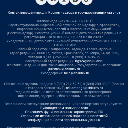
Контактные данные для Роскомнадзора и государственных органов
Сетевое издание «NGS24.RU» (18+)
Зарегистрировано Федеральной службой по надзору в сфере связи,
информационных технологий и массовых коммуникаций
(Роскомнадзор). Регистрационный номер и дата принятия решения о
регистрации - ЭЛ № ФС 77-78818 от 07.08.2020 г.
Учредитель: Общество с ограниченной ответственностью "ИНТЕРНЕТ
ТЕХНОЛОГИИ"
Главный редактор: Кондрашова Надежда Александровна
Адрес редакции: 660017, Россия, Красноярск, пр. Мира, 94, оф. 230,
телефон 8 (391) 252-99-53, 8 (999) 315-05-05
Электронный адрес редакции:
ngs24@shkulev.ru
Контактные данные для Роскомнадзора и государственных органов:
juristnsk@shkulev.ru
Техподдержка:
help@shkulev.ru
Связаться с отделом продаж: 8 (383) 212-52-52, 8 (800) 200-03-83 (звонок
с сотового бесплатный),
reklamangs@shkulev.ru
Редакция сайта не несет ответственности за достоверность
информации, содержащейся в рекламных объявлениях.
Особенности эксплуатации (использования) веб-портала регулируются:
Руководством пользователя
Описанием функциональных характеристик ПО
Условиями использования веб-портала и политикой
конфиденциальности персональных данных