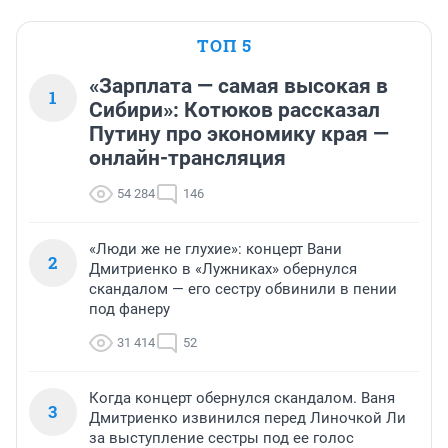
ТОП 5
«Зарплата — самая высокая в
1
Сибири»: Котюков рассказал
Путину про экономику края —
онлайн-трансляция
54 284
146
«Люди же не глухие»: концерт Вани
2
Дмитриенко в «Лужниках» обернулся
скандалом — его сестру обвинили в пении
под фанеру
31 414
52
Когда концерт обернулся скандалом. Ваня
3
Дмитриенко извинился перед Линочкой Ли
за выступление сестры под ее голос