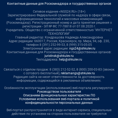
Контактные данные для Роскомнадзора и государственных органов
Сетевое издание «NGS24.RU» (18+)
Зарегистрировано Федеральной службой по надзору в сфере связи,
информационных технологий и массовых коммуникаций
(Роскомнадзор). Регистрационный номер и дата принятия решения о
регистрации - ЭЛ № ФС 77-78818 от 07.08.2020 г.
Учредитель: Общество с ограниченной ответственностью "ИНТЕРНЕТ
ТЕХНОЛОГИИ"
Главный редактор: Кондрашова Надежда Александровна
Адрес редакции: 660017, Россия, Красноярск, пр. Мира, 94, оф. 230,
телефон 8 (391) 252-99-53, 8 (999) 315-05-05
Электронный адрес редакции:
ngs24@shkulev.ru
Контактные данные для Роскомнадзора и государственных органов:
juristnsk@shkulev.ru
Техподдержка:
help@shkulev.ru
Связаться с отделом продаж: 8 (383) 212-52-52, 8 (800) 200-03-83 (звонок
с сотового бесплатный),
reklamangs@shkulev.ru
Редакция сайта не несет ответственности за достоверность
информации, содержащейся в рекламных объявлениях.
Особенности эксплуатации (использования) веб-портала регулируются:
Руководством пользователя
Описанием функциональных характеристик ПО
Условиями использования веб-портала и политикой
конфиденциальности персональных данных
Веб-портал распространяется в виде интернет-сервиса, специальные
действия по установке на стороне пользователя не требуются