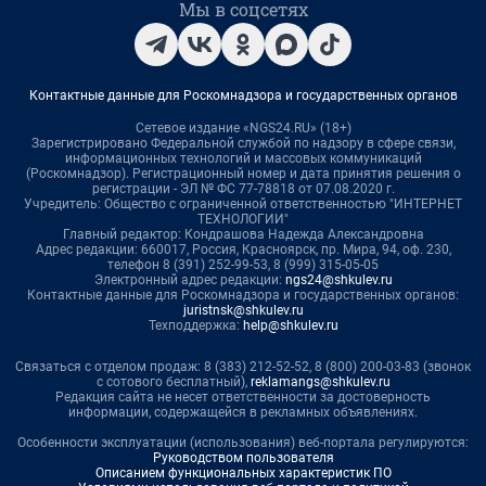
Мы в соцсетях
Контактные данные для Роскомнадзора и государственных органов
Сетевое издание «NGS24.RU» (18+)
Зарегистрировано Федеральной службой по надзору в сфере связи,
информационных технологий и массовых коммуникаций
(Роскомнадзор). Регистрационный номер и дата принятия решения о
регистрации - ЭЛ № ФС 77-78818 от 07.08.2020 г.
Учредитель: Общество с ограниченной ответственностью "ИНТЕРНЕТ
ТЕХНОЛОГИИ"
Главный редактор: Кондрашова Надежда Александровна
Адрес редакции: 660017, Россия, Красноярск, пр. Мира, 94, оф. 230,
телефон 8 (391) 252-99-53, 8 (999) 315-05-05
Электронный адрес редакции:
ngs24@shkulev.ru
Контактные данные для Роскомнадзора и государственных органов:
juristnsk@shkulev.ru
Техподдержка:
help@shkulev.ru
Связаться с отделом продаж: 8 (383) 212-52-52, 8 (800) 200-03-83 (звонок
с сотового бесплатный),
reklamangs@shkulev.ru
Редакция сайта не несет ответственности за достоверность
информации, содержащейся в рекламных объявлениях.
Особенности эксплуатации (использования) веб-портала регулируются:
Руководством пользователя
Описанием функциональных характеристик ПО