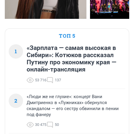
ТОП 5
«Зарплата — самая высокая в
1
Сибири»: Котюков рассказал
Путину про экономику края —
онлайн-трансляция
53 716
137
«Люди же не глухие»: концерт Вани
2
Дмитриенко в «Лужниках» обернулся
скандалом — его сестру обвинили в пении
под фанеру
30 475
50