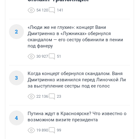
54 120
141
«Люди же не глухие»: концерт Вани
2
Дмитриенко в «Лужниках» обернулся
скандалом — его сестру обвинили в пении
под фанеру
30 927
51
Когда концерт обернулся скандалом. Ваня
3
Дмитриенко извинился перед Линочкой Ли
за выступление сестры под ее голос
22 136
23
Путина ждут в Красноярске? Что известно о
4
возможном визите президента
19 890
99