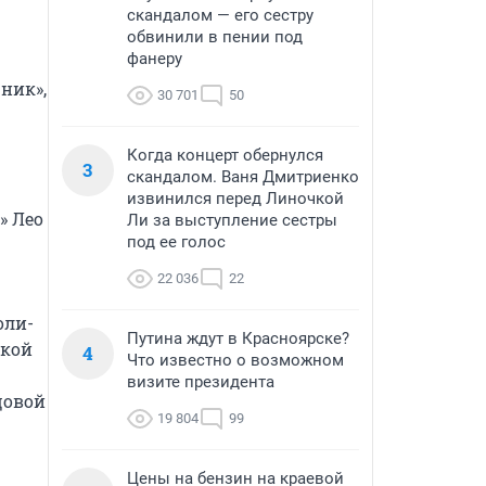
скандалом — его сестру
обвинили в пении под
фанеру
ик», 
30 701
50
Когда концерт обернулся
3
скандалом. Ваня Дмитриенко
извинился перед Линочкой
 Лео 
Ли за выступление сестры
под ее голос
22 036
22
оли-
Путина ждут в Красноярске?
кой 
4
Что известно о возможном
визите президента
овой 
19 804
99
Цены на бензин на краевой