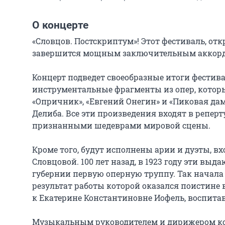
О концерте
«Словцов. Постскриптум»! Этот фестиваль, от
завершится мощным заключительным аккордом
Концерт подведет своеобразные итоги фестива
инструментальные фрагменты из опер, которы
«Опричник», «Евгений Онегин» и «Пиковая дама
Делиба. Все эти произведения входят в реперт
признанными шедеврами мировой сцены.

Кроме того, будут исполнены арии и дуэты, в
Словцовой. 100 лет назад, в 1923 году эти вы
губернии первую оперную труппу. Так начала 
результат работы которой оказался поистин
к Екатерине Константиновне Иофель, воспита
Музыкальным руководителем и дирижером кон