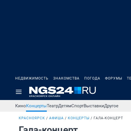
НЕДВИЖИМОСТЬ
ЗНАКОМСТВА
ПОГОДА
ФОРУМЫ
Т
Кино
Концерты
Театр
Детям
Спорт
Выставки
Другое
КРАСНОЯРСК
АФИША
КОНЦЕРТЫ
ГАЛА-КОНЦЕРТ
Гала-концерт