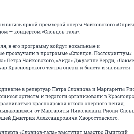
крывшись яркой премьерой оперы Чайковского «Опричн
 — концертом «Словцов-гала».

ля, в его программу войдут вокальные и 
е прозвучали в программе «Словцов. Постскриптум»: 
» Петра Чайковского, «Аида» Джузеппе Верди, «Лакме»
уар Красноярского театра оперы и балета и являются 
ходившие в репертуар Петра Словцова и Маргариты Ри
дающиеся артисты и педагоги организовали в Красноярс
развиваться красноярская школа оперного пения, 
е выдающимся: от Маргариты Николаевны Риоли-Словц
вшей Дмитрия Александровича Хворостовского.

церта «Словцов-гала» выступит маэстро Дмитрий 