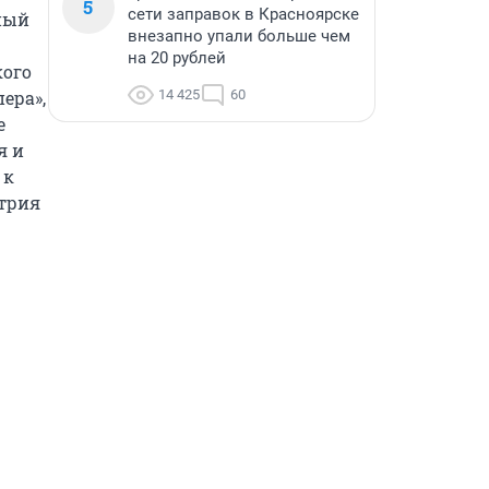
5
сети заправок в Красноярске
ый 
внезапно упали больше чем
на 20 рублей
ого 
ра», 
14 425
60
 
 и 
к 
трия 