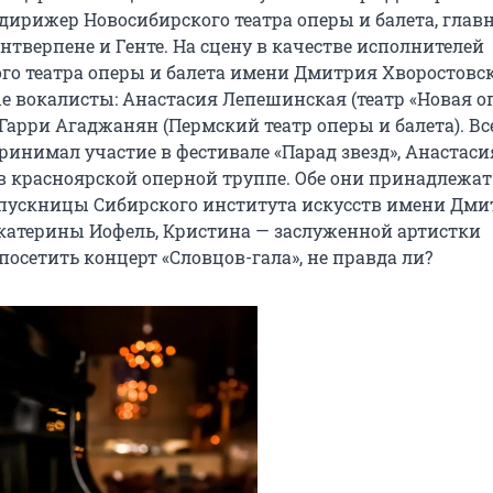
ирижер Новосибирского театра оперы и балета, главн
верпене и Генте. На сцену в качестве исполнителей 
о театра оперы и балета имени Дмитрия Хворостовск
 вокалисты: Анастасия Лепешинская (театр «Новая опе
Гарри Агаджанян (Пермский театр оперы и балета). Все
инимал участие в фестивале «Парад звезд», Анастасия
 красноярской оперной труппе. Обе они принадлежат 
пускницы Сибирского института искусств имени Дми
катерины Иофель, Кристина — заслуженной артистки 
посетить концерт «Словцов-гала», не правда ли?