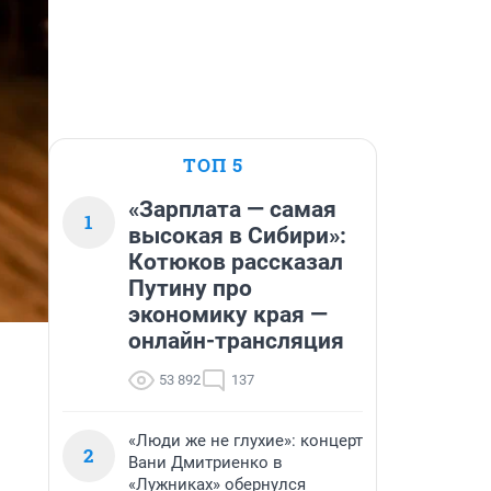
ТОП 5
«Зарплата — самая
1
высокая в Сибири»:
Котюков рассказал
Путину про
экономику края —
онлайн-трансляция
53 892
137
«Люди же не глухие»: концерт
2
Вани Дмитриенко в
«Лужниках» обернулся