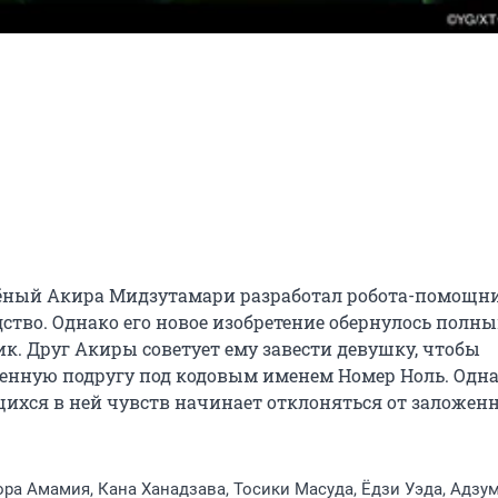
ёный Акира Мидзутамари разработал робота-помощни
ство. Однако его новое изобретение обернулось полны
ик. Друг Акиры советует ему завести девушку, чтобы 
твенную подругу под кодовым именем Номер Ноль. Одна
хся в ней чувств начинает отклоняться от заложенн
Сора Амамия, Кана Ханадзава, Тосики Масуда, Ёдзи Уэда, Адзу