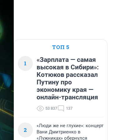
ТОП 5
«Зарплата — самая
1
высокая в Сибири»:
Котюков рассказал
Путину про
экономику края —
онлайн-трансляция
53 837
137
«Люди же не глухие»: концерт
2
Вани Дмитриенко в
«Лужниках» обернулся