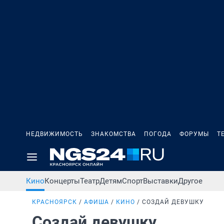
НЕДВИЖИМОСТЬ
ЗНАКОМСТВА
ПОГОДА
ФОРУМЫ
Т
Кино
Концерты
Театр
Детям
Спорт
Выставки
Другое
КРАСНОЯРСК
АФИША
КИНО
СОЗДАЙ ДЕВУШКУ
Создай девушку