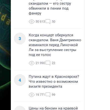
скандалом — его сестру
обвинили в пении под
фанеру
30 613
50
Когда концерт обернулся
3
скандалом. Ваня Дмитриенко
извинился перед Линочкой
Ли за выступление сестры
под ее голос
21 990
22
Путина ждут в Красноярске?
4
Что известно о возможном
визите президента
19 771
99
Цены на бензин на краевой