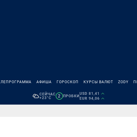
ЕЛЕПРОГРАММА
АФИША
ГОРОСКОП
КУРСЫ ВАЛЮТ
ZODY
П
USD 81,41
СЕЙЧАС
2
ПРОБКИ
+23°C
EUR 94,06