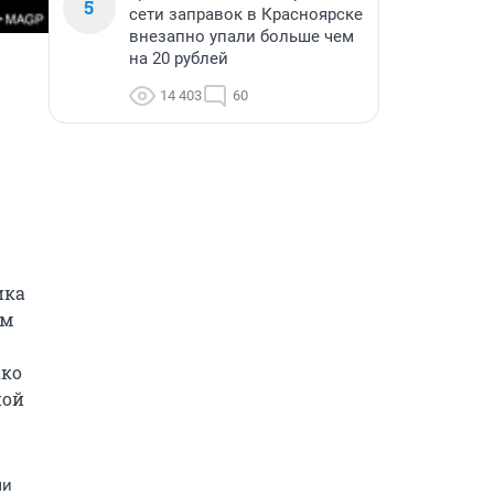
5
сети заправок в Красноярске
внезапно упали больше чем
на 20 рублей
14 403
60
ка 
м 
ко 
ой 
ми