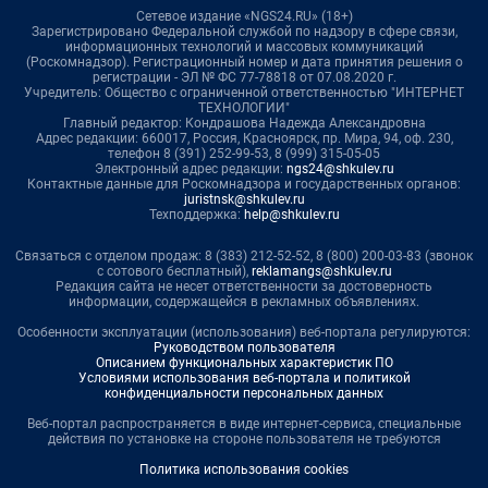
Сетевое издание «NGS24.RU» (18+)
Зарегистрировано Федеральной службой по надзору в сфере связи,
информационных технологий и массовых коммуникаций
(Роскомнадзор). Регистрационный номер и дата принятия решения о
регистрации - ЭЛ № ФС 77-78818 от 07.08.2020 г.
Учредитель: Общество с ограниченной ответственностью "ИНТЕРНЕТ
ТЕХНОЛОГИИ"
Главный редактор: Кондрашова Надежда Александровна
Адрес редакции: 660017, Россия, Красноярск, пр. Мира, 94, оф. 230,
телефон 8 (391) 252-99-53, 8 (999) 315-05-05
Электронный адрес редакции:
ngs24@shkulev.ru
Контактные данные для Роскомнадзора и государственных органов:
juristnsk@shkulev.ru
Техподдержка:
help@shkulev.ru
Связаться с отделом продаж: 8 (383) 212-52-52, 8 (800) 200-03-83 (звонок
с сотового бесплатный),
reklamangs@shkulev.ru
Редакция сайта не несет ответственности за достоверность
информации, содержащейся в рекламных объявлениях.
Особенности эксплуатации (использования) веб-портала регулируются:
Руководством пользователя
Описанием функциональных характеристик ПО
Условиями использования веб-портала и политикой
конфиденциальности персональных данных
Веб-портал распространяется в виде интернет-сервиса, специальные
действия по установке на стороне пользователя не требуются
Политика использования cookies