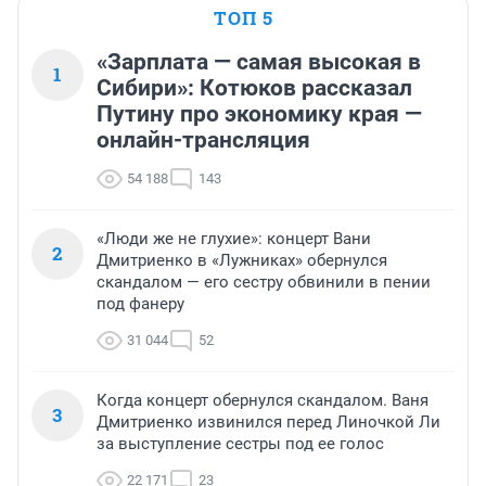
ТОП 5
«Зарплата — самая высокая в
1
Сибири»: Котюков рассказал
Путину про экономику края —
онлайн-трансляция
54 188
143
«Люди же не глухие»: концерт Вани
2
Дмитриенко в «Лужниках» обернулся
скандалом — его сестру обвинили в пении
под фанеру
31 044
52
Когда концерт обернулся скандалом. Ваня
3
Дмитриенко извинился перед Линочкой Ли
за выступление сестры под ее голос
22 171
23