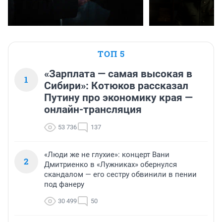
ТОП 5
«Зарплата — самая высокая в
1
Сибири»: Котюков рассказал
Путину про экономику края —
онлайн-трансляция
53 736
137
«Люди же не глухие»: концерт Вани
2
Дмитриенко в «Лужниках» обернулся
скандалом — его сестру обвинили в пении
под фанеру
30 499
50