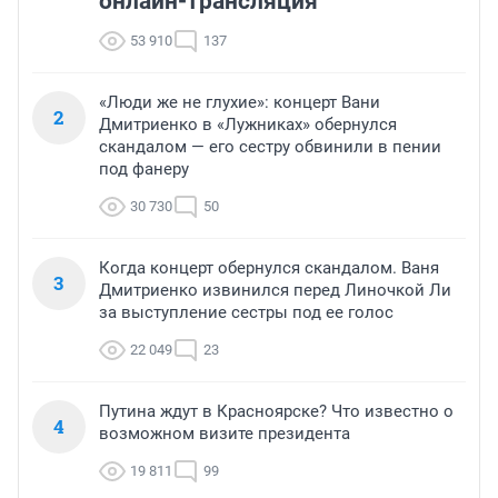
онлайн-трансляция
53 910
137
«Люди же не глухие»: концерт Вани
2
Дмитриенко в «Лужниках» обернулся
скандалом — его сестру обвинили в пении
под фанеру
30 730
50
Когда концерт обернулся скандалом. Ваня
3
Дмитриенко извинился перед Линочкой Ли
за выступление сестры под ее голос
22 049
23
Путина ждут в Красноярске? Что известно о
4
возможном визите президента
19 811
99