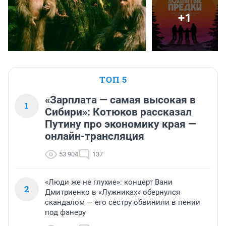
+1
ТОП 5
«Зарплата — самая высокая в
1
Сибири»: Котюков рассказал
Путину про экономику края —
онлайн-трансляция
53 904
137
«Люди же не глухие»: концерт Вани
2
Дмитриенко в «Лужниках» обернулся
скандалом — его сестру обвинили в пении
под фанеру