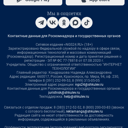
Мы в соцсетях
Контактные данные для Роскомнадзора и государственных органов
Сетевое издание «NGS24.RU» (18+)
Зарегистрировано Федеральной службой по надзору в сфере связи,
информационных технологий и массовых коммуникаций
(Роскомнадзор). Регистрационный номер и дата принятия решения о
регистрации - ЭЛ № ФС 77-78818 от 07.08.2020 г.
Учредитель: Общество с ограниченной ответственностью "ИНТЕРНЕТ
ТЕХНОЛОГИИ"
Главный редактор: Кондрашова Надежда Александровна
Адрес редакции: 660017, Россия, Красноярск, пр. Мира, 94, оф. 230,
телефон 8 (391) 252-99-53, 8 (999) 315-05-05
Электронный адрес редакции:
ngs24@shkulev.ru
Контактные данные для Роскомнадзора и государственных органов:
juristnsk@shkulev.ru
Техподдержка:
help@shkulev.ru
Связаться с отделом продаж: 8 (383) 212-52-52, 8 (800) 200-03-83 (звонок
с сотового бесплатный),
reklamangs@shkulev.ru
Редакция сайта не несет ответственности за достоверность
информации, содержащейся в рекламных объявлениях.
Особенности эксплуатации (использования) веб-портала регулируются: