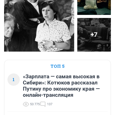
+7
ТОП 5
«Зарплата — самая высокая в
1
Сибири»: Котюков рассказал
Путину про экономику края —
онлайн-трансляция
53 775
137