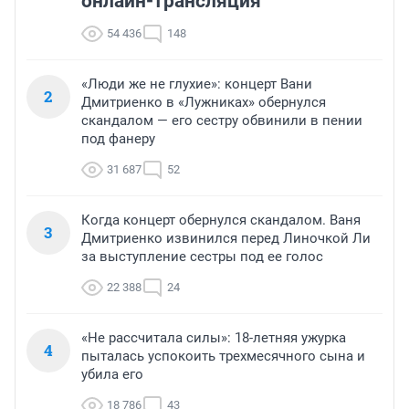
онлайн-трансляция
54 436
148
«Люди же не глухие»: концерт Вани
2
Дмитриенко в «Лужниках» обернулся
скандалом — его сестру обвинили в пении
под фанеру
31 687
52
Когда концерт обернулся скандалом. Ваня
3
Дмитриенко извинился перед Линочкой Ли
за выступление сестры под ее голос
22 388
24
«Не рассчитала силы»: 18-летняя ужурка
4
пыталась успокоить трехмесячного сына и
убила его
18 786
43